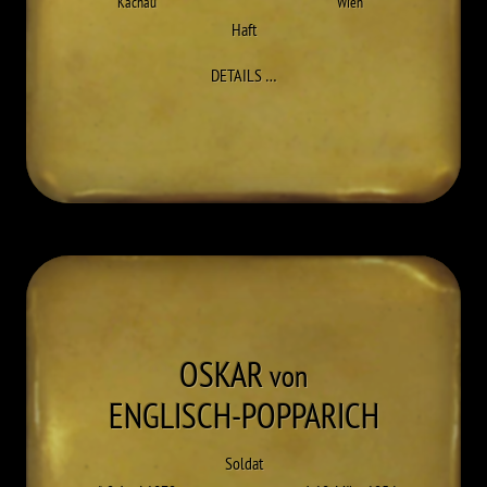
Kachau
Wien
Haft
ZU FRANZ DIETRICH
DETAILS
…
OSKAR
von
ENGLISCH-POPPARICH
Soldat