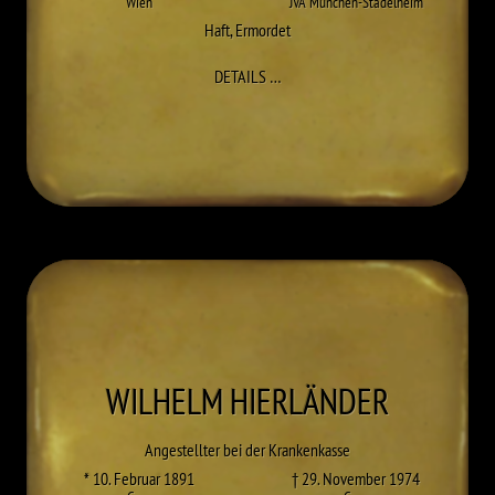
Wien
JVA München-Stadelheim
Haft
,
Ermordet
ZU WILHELM HEBRA
DETAILS
…
WILHELM
HIERLÄNDER
Angestellter bei der Krankenkasse
* 10. Februar 1891
† 29. November 1974