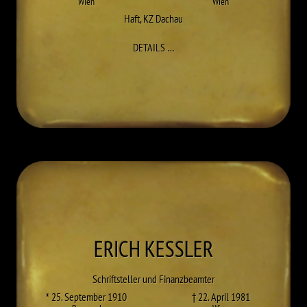
Wien
Wien
Haft
,
KZ Dachau
ZU KUNO HOYNIGG
DETAILS
…
ERICH
KESSLER
Schriftsteller und Finanzbeamter
* 25. September 1910
† 22. April 1981