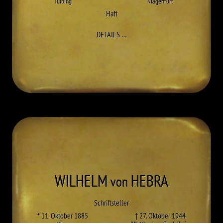
Tulbing
Klagenfurt
Haft
ZU LEOPOLD GUGGENBERGER
DETAILS
…
WILHELM
HEBRA
von
Schriftsteller
* 11. Oktober 1885
† 27. Oktober 1944