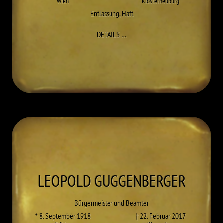
Wien
Klosterneuburg
Entlassung
,
Haft
ZU EMILIE GEHRIG
DETAILS
…
LEOPOLD
GUGGENBERGER
Bürgermeister und Beamter
* 8. September 1918
† 22. Februar 2017