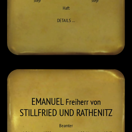
Steyr
Steyr
Haft
ZU FELIX RESCHENEDER
DETAILS
…
EMANUEL
Freiherr von
STILLFRIED UND RATHENITZ
Beamter