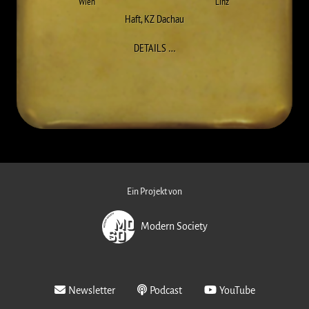
Wien
Linz
Haft
,
KZ Dachau
ZU WILHELM ZEMLJAK
DETAILS
…
Ein Projekt von
Modern Society
Newsletter
Podcast
YouTube