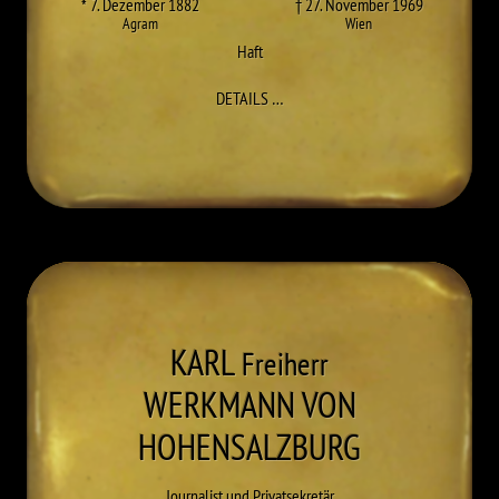
* 7. Dezember 1882
† 27. November 1969
Agram
Wien
Haft
ZU MILAN TISLJAR VON LENTULIS
DETAILS
…
KARL
Freiherr
WERKMANN VON
HOHENSALZBURG
Journalist und Privatsekretär