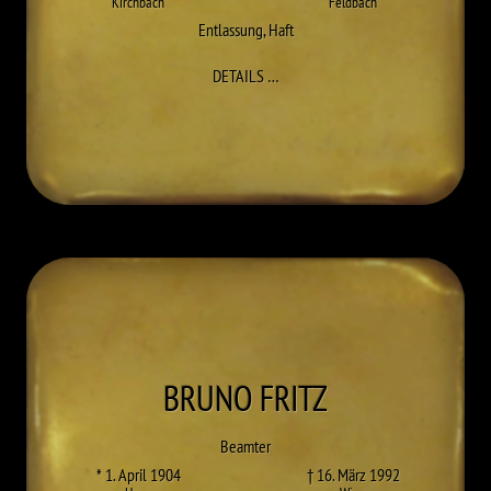
Kirchbach
Feldbach
Entlassung
,
Haft
ZU EMIL ERTL
DETAILS
…
BRUNO
FRITZ
Beamter
* 1. April 1904
† 16. März 1992