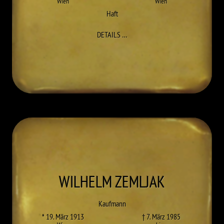
Wien
Wien
Haft
ZU KARL WOLF
DETAILS
…
WILHELM
ZEMLJAK
Kaufmann
* 19. März 1913
† 7. März 1985