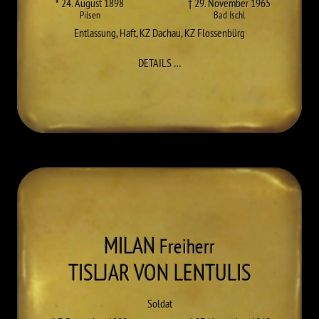
* 24. August 1898
† 29. November 1965
Pilsen
Bad Ischl
Entlassung
,
Haft
,
KZ Dachau
,
KZ Flossenbürg
ZU EMANUEL STILLFRIED UND RA
DETAILS
…
MILAN
Freiherr
TISLJAR VON LENTULIS
Soldat