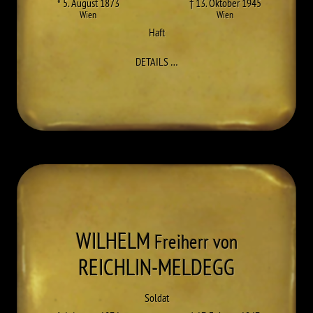
* 5. August 1873
† 13. Oktober 1945
Wien
Wien
Haft
ZU FRIEDRICH REICHLIN-MELDEG
DETAILS
…
WILHELM
Freiherr von
REICHLIN-MELDEGG
Soldat