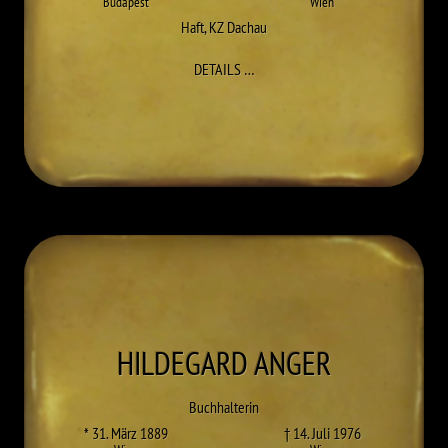
Budapest
Wien
Haft
,
KZ Dachau
ZU EDMUND ALEXIN
DETAILS
…
HILDEGARD
ANGER
Buchhalterin
* 31. März 1889
† 14. Juli 1976