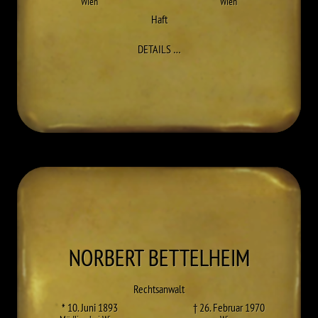
Wien
Wien
Haft
ZU HILDEGARD ANGER
DETAILS
…
NORBERT
BETTELHEIM
Rechtsanwalt
* 10. Juni 1893
† 26. Februar 1970