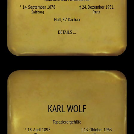
* 14. September 1878
† 24. Dezember 1951
Salzburg
Paris
Haft
,
KZ Dachau
ZU KARL WERKMANN VON HOHE
DETAILS
…
KARL
WOLF
Tapezierergehilfe
* 18. April 1897
† 13. Oktober 1963