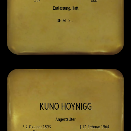
Graz
Graz
Entlassung
,
Haft
ZU WILHELM HIERLÄNDER
DETAILS
…
KUNO
HOYNIGG
Angestellter
* 2. Oktober 1893
† 13. Februar 1964