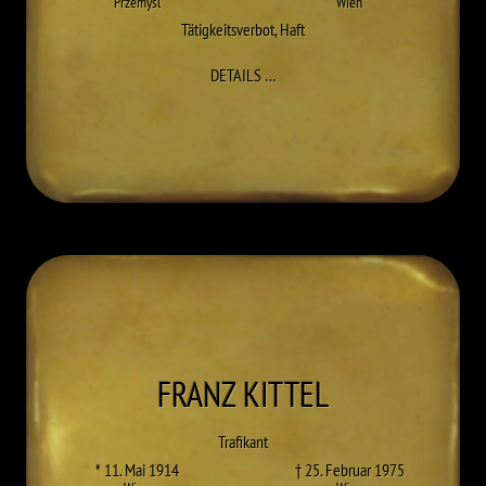
Przemysl
Wien
Tätigkeitsverbot
,
Haft
ZU ERICH KESSLER
DETAILS
…
FRANZ
KITTEL
Trafikant
* 11. Mai 1914
† 25. Februar 1975