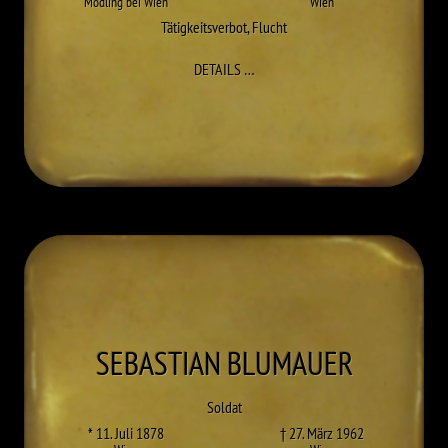
Mödling bei Wien
Wien
Tätigkeitsverbot
,
Flucht
ZU NORBERT BETTELHEIM
DETAILS
…
SEBASTIAN
BLUMAUER
Soldat
* 11. Juli 1878
† 27. März 1962