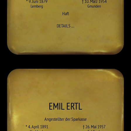
* 9. Juni 1879
† 10. März 1954
Lemberg
Gmunden
Haft
ZU OSKAR ENGLISCH-POPPARICH
DETAILS
…
EMIL
ERTL
Angestellter der Sparkasse
* 4. April 1891
† 26. Mai 1957