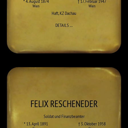
* 4. August 1874
† 17. Februar 1947
Wien
Wien
Haft
,
KZ Dachau
ZU WILHELM REICHLIN-MELDEGG
DETAILS
…
FELIX
RESCHENEDER
Soldat und Finanzbeamter
* 13. April 1891
† 3. Oktober 1958