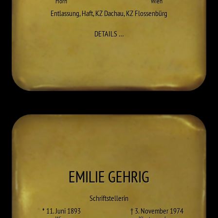
Horn
Wien
Entlassung
,
Haft
,
KZ Dachau
,
KZ Flossenbürg
ZU BRUNO FRITZ
DETAILS
…
EMILIE
GEHRIG
Schriftstellerin
* 11. Juni 1893
† 3. November 1974