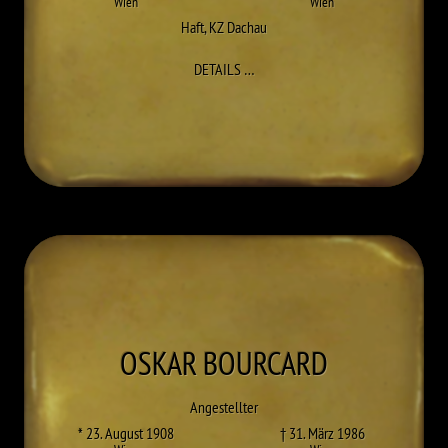
Wien
Wien
Haft
,
KZ Dachau
ZU SEBASTIAN BLUMAUER
DETAILS
…
OSKAR
BOURCARD
Angestellter
* 23. August 1908
† 31. März 1986