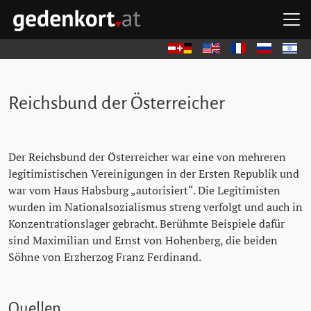
Zum Hauptinhalt springen
Zum Hauptmenü springen
Zu den Quicklinks springen
H
GEDENKORT - STARTSEITE
Deutsch
English
Français
Русский
עברית
Reichsbund der Österreicher
Der Reichsbund der Österreicher war eine von mehreren
legitimistischen Vereinigungen in der Ersten Republik und
war vom Haus Habsburg „autorisiert“. Die Legitimisten
wurden im Nationalsozialismus streng verfolgt und auch in
Konzentrationslager gebracht. Berühmte Beispiele dafür
sind Maximilian und Ernst von Hohenberg, die beiden
Söhne von Erzherzog Franz Ferdinand.
Quellen