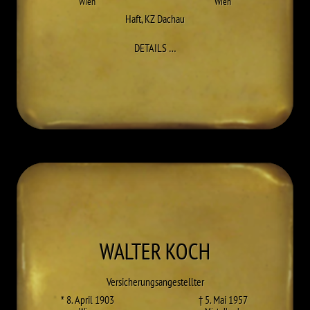
Wien
Wien
Haft
,
KZ Dachau
ZU FRANZ KITTEL
DETAILS
…
WALTER
KOCH
Versicherungsangestellter
* 8. April 1903
† 5. Mai 1957