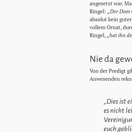
angesetzt war. M
Ringel:
„Der Dom w
absolut kein guter
vollem Ornat, dur
Ringel,
„hat ihn de
Nie da gew
Von der Predigt g
Anwesenden rekon
„Dies ist 
es nicht l
Vereinigu
euch gebli