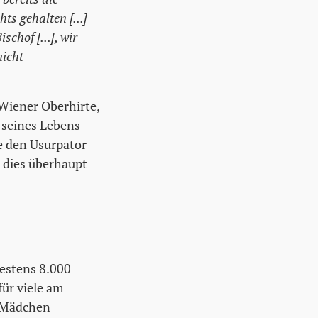
s gehalten [...]
hof [...], wir
nicht
 Wiener Oberhirte,
 seines Lebens
e den Usurpator
n dies überhaupt
destens 8.000
ür viele am
r Mädchen