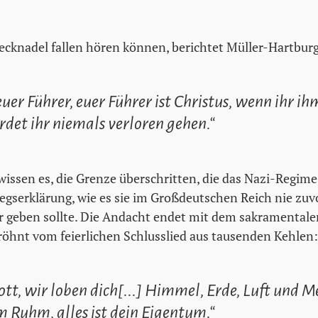
ecknadel fallen hören können, berichtet Müller-Hartbur
 euer Führer, euer Führer ist Christus, wenn ihr ih
rdet ihr niemals verloren gehen.“
 wissen es, die Grenze überschritten, die das Nazi-Regime
riegserklärung, wie es sie im Großdeutschen Reich nie zu
 geben sollte. Die Andacht endet mit dem sakramentale
öhnt vom feierlichen Schlusslied aus tausenden Kehlen:
tt, wir loben dich[...] Himmel, Erde, Luft und Me
 Ruhm, alles ist dein Eigentum.“