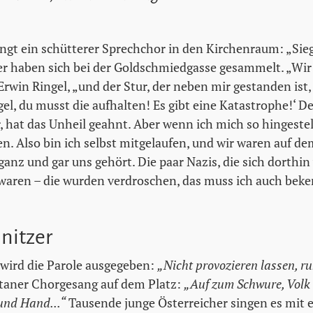
gt ein schütterer Sprechchor in den Kirchenraum: „Sieg H
r haben sich bei der Goldschmiedgasse gesammelt. „Wir
Erwin Ringel, „und der Stur, der neben mir gestanden ist,
gel, du musst die aufhalten! Es gibt eine Katastrophe!‘ De
 hat das Unheil geahnt. Aber wenn ich mich so hingestell
n. Also bin ich selbst mitgelaufen, und wir waren auf de
ganz und gar uns gehört. Die paar Nazis, die sich dorthin 
t waren – die wurden verdroschen, das muss ich auch bek
nnitzer
 wird die Parole ausgegeben:
„Nicht provozieren lassen, ru
ntaner Chorgesang auf dem Platz:
„Auf zum Schwure, Volk
und Hand...“
Tausende junge Österreicher singen es mit 