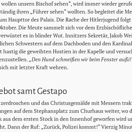
wollen unsern Bischof sehen“, wird immer wieder gerufe
e ständig ihren „Führer sehen“ wollten. So begleitet die
zum Haupttor des Palais. Die Rache der Hitlerjugend folg
ktober. Die Meute sammelt sich vor dem Erzbischöflichen
erwüstet es in blinder Wut. Innitzers Sekretär, Jakob We
stlichen Schwestern auf dem Dachboden und den Kardina
st hastig die geweihten Hostien in der Kapelle und versuc
nzustellen.
„Den Hund schmeißen wir beim Fenster außi!
sich mit letzter Kraft wehren.
gebot samt Gestapo
 zerdroschen und das Christusgemälde mit Messern trakt
jungen auf dem Stephansplatz zum Churhaus weiter, wo
 aus dem ersten Stock in den Innenhof geworfen wird un
ht. Dann der Ruf: „Zurück, Polizei kommt!“ Vierzig Minu