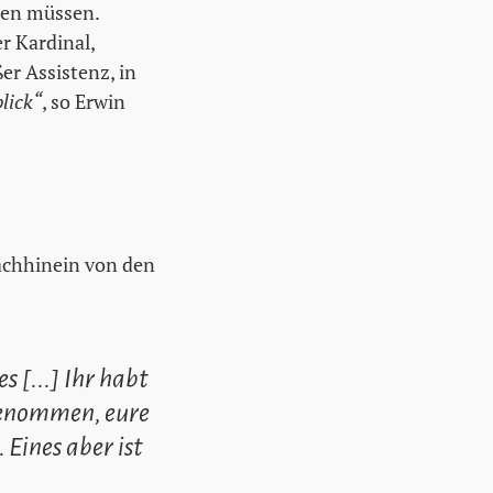
hen müssen.
r Kardinal,
er Assistenz, in
lick“
, so Erwin
Nachhinein von den
s [...] Ihr habt
 genommen, eure
Eines aber ist