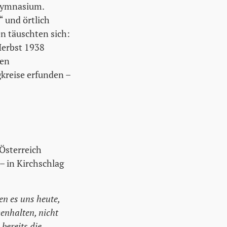
ngymnasium.
“ und örtlich
en täuschten sich:
Herbst 1938
den
kreise erfunden –
 Österreich
– in Kirchschlag
en es uns heute,
menhalten, nicht
bereits die