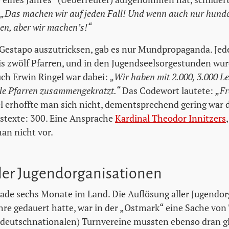
„Das machen wir auf jeden Fall! Und wenn auch nur hunde
n, aber wir machen’s!“
Gestapo auszutricksen, gab es nur Mundpropaganda. Jed
s zwölf Pfarren, und in den Jugendseelsorgestunden wu
ch Erwin Ringel war dabei:
„Wir haben mit 2.000, 3.000 L
lle Pfarren zusammengekratzt.“
Das Codewort lautete:
„Fr
l erhoffte man sich nicht, dementsprechend gering war d
stexte: 300. Eine Ansprache
Kardinal Theodor Innitzers
an nicht vor.
ller Jugendorganisationen
rade sechs Monate im Land. Die Auflösung aller Jugendor
hre gedauert hatte, war in der „Ostmark“ eine Sache von 
deutschnationalen) Turnvereine mussten ebenso dran g