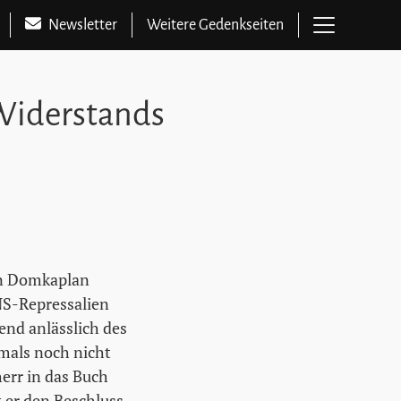
Hauptme
Newsletter
Weitere Gedenkseiten
 Widerstands
en Domkaplan
NS-Repressalien
end anlässlich des
mals noch nicht
err in das Buch
 er den Beschluss