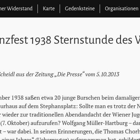
cher Widerstand
Karte
Gedenksteine
Organisationen
nzfest 1938 Sternstunde des
heidl aus der Zeitung „Die Presse“ vom 5.10.2013
tember 1938 saßen etwa 20 junge Burschen beim damalig
urhaus auf dem Stephansplatz: Sollte man es trotz der 
 wieder zur traditionellen Abendandacht der Wiener Jug
(7. Oktober) aufzurufen? Wolfgang Müller-Hartburg – da
lt – war dabei. In seinen Erinnerungen, die Thomas Chorh
eines Jahres“ (Ueberreuter) aufgenommen hat, schildert