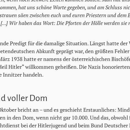
ommen, hat uns schöne Worte gegeben, und am Schluss nicht
trauen säen zwischen euch und euren Priestern und dem Bisc
 [...] Wir haben das Wort: Die Pforten der Hölle werden sie 
de Predigt für die damalige Situation. Längst hatte der
detendeutschen Abkunft geprägt war, den größten Fehler
 März 1938 hatte er namens der österreichischen Bischöf
„Heil Hitler“ willkommen geheißen. Die Nazis honorierte
e Innitzer handeln.
nd voller Dom
Oktober bricht an – und es geschieht Erstaunliches: Min
en in den Dom, wenn nicht gar 10.000. Und das, obwohl f
chtdienst bei der Hitlerjugend und beim Bund Deutsche