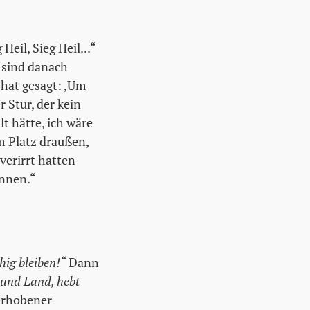
eil, Sieg Heil...“
 sind danach
 hat gesagt: ,Um
r Stur, der kein
t hätte, ich wäre
m Platz draußen,
verirrt hatten
ennen.“
hig bleiben!“
Dann
 und Land, hebt
erhobener