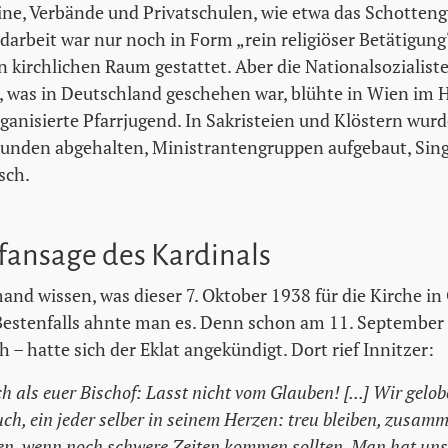
ine, Verbände und Privatschulen, wie etwa das Schotte
darbeit war nur noch in Form „rein religiöser Betätigung
n kirchlichen Raum gestattet. Aber die Nationalsozialist
, was in Deutschland geschehen war, blühte in Wien im 
rganisierte Pfarrjugend. In Sakristeien und Klöstern wur
unden abgehalten, Ministrantengruppen aufgebaut, Sing
sch.
fansage des Kardinals
nd wissen, was dieser 7. Oktober 1938 für die Kirche in
estenfalls ahnte man es. Denn schon am 11. September 
h – hatte sich der Eklat angekündigt. Dort rief Innitzer:
 als euer Bischof: Lasst nicht vom Glauben! [...] Wir gelob
uch, ein jeder selber in seinem Herzen: treu bleiben, zusam
n, wenn noch schwere Zeiten kommen sollten. Man hat uns 