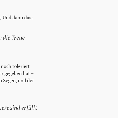
g. Und dann das:
m die Treue
 noch toleriert
vor gegeben hat –
n Segen, und der
ere sind erfüllt