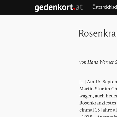
Zum Hauptinhalt springen
Zum Hauptmenü springen
Zu den Quicklinks springen
Österreichis
GEDENKORT - STARTSEITE
Rosenkra
von Hans Werner Sc
[...] Am 15. Sep
Martin Stur im Ch
wagen, auch heuer
Rosenkranzfestes 
einmal 15 Jahre a
„1938 – Anatomie 