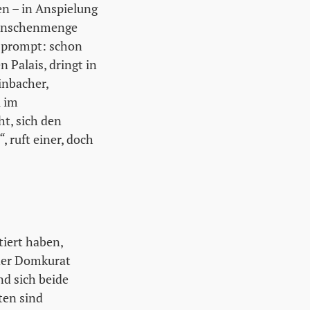
n – in Anspielung
 Menschenmenge
t prompt: schon
 Palais, dringt in
inbacher,
l im
ht, sich den
“
, ruft einer, doch
iert haben,
 der Domkurat
d sich beide
ten sind