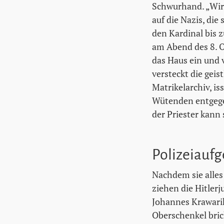
Schwurhand. „Wir 
auf die Nazis, di
den Kardinal bis 
am Abend des 8. O
das Haus ein und v
versteckt die gei
Matrikelarchiv, is
Wütenden entgege
der Priester kann 
Polizeiauf
Nachdem sie alles
ziehen die Hitler
Johannes Krawarik
Oberschenkel bric