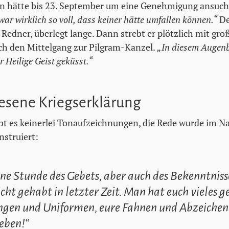
an hätte bis 23. September um eine Genehmigung ansuc
ar wirklich so voll, dass keiner hätte umfallen können.“
De
 Redner, überlegt lange. Dann strebt er plötzlich mit groß
ch den Mittelgang zur Pilgram-Kanzel.
„In diesem Augenb
r Heilige Geist geküsst.“
esene Kriegserklärung
ibt es keinerlei Tonaufzeichnungen, die Rede wurde im 
struiert:
eine Stunde des Gebets, aber auch des Bekenntnisse
eicht gehabt in letzter Zeit. Man hat euch vieles
ngen und Uniformen, eure Fahnen und Abzeichen. 
eben!“