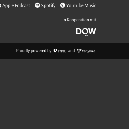
Apple Podcast
Spotify
YouTube Music
In Kooperation mit
Dokumentationsa
TYPO3
Earlybird
Proudly powered by
and