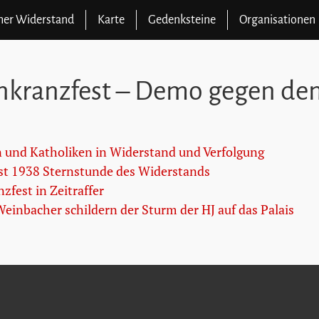
cher Widerstand
Karte
Gedenksteine
Organisationen
nkranzfest – Demo gegen den
 und Katholiken in Widerstand und Verfolgung
st 1938 Sternstunde des Widerstands
zfest in Zeitraffer
Weinbacher schildern der Sturm der HJ auf das Palais