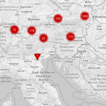
1095
193
72
178
170
22
1