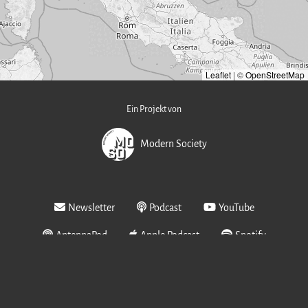
Leaflet
|
©
OpenStreetMap
Ein Projekt von
Modern Society
Newsletter
Podcast
YouTube
AntennaPod
Apple Podcast
Spotify
YouTube Music
In Kooperation mit