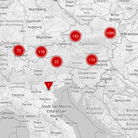
1095
193
72
178
170
22
1