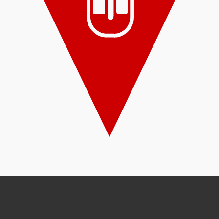
„369“ erinnert an die 369 Wochen andauernde Naziherrschaft in
Österreich, in der politische KZ-Insassen mit einem roten Winkel