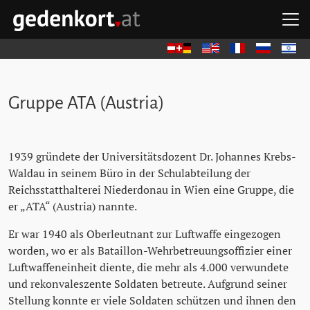
Zum Hauptinhalt springen
Zum Hauptmenü springen
Zu den Quicklinks springen
H
GEDENKORT - STARTSEITE
Deutsch
English
Français
Русский
עברית
Gruppe ATA (Austria)
1939 gründete der Universitätsdozent Dr. Johannes Krebs-
Waldau in seinem Büro in der Schulabteilung der
Reichsstatthalterei Niederdonau in Wien eine Gruppe, die
er
ATA
(Austria) nannte.
Er war 1940 als Oberleutnant zur Luftwaffe eingezogen
worden, wo er als Bataillon-Wehrbetreuungsoffizier einer
Luftwaffeneinheit diente, die mehr als 4.000 verwundete
und rekonvaleszente Soldaten betreute. Aufgrund seiner
Stellung konnte er viele Soldaten schützen und ihnen den