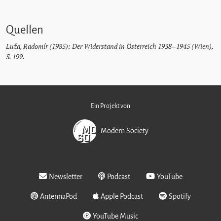
Quellen
Luža, Radomír (1985): Der Widerstand in Österreich 1938–1945 (Wien),
S. 199.
Ein Projekt von
Modern Society
Newsletter
Podcast
YouTube
AntennaPod
Apple Podcast
Spotify
YouTube Music