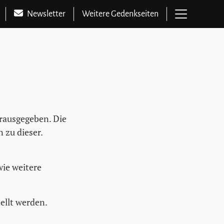
Hauptme
Newsletter
Weitere Gedenkseiten
rausgegeben. Die
 zu dieser.
wie weitere
ellt werden.