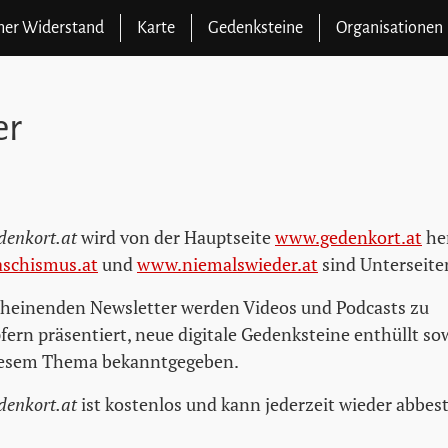
cher Widerstand
Karte
Gedenksteine
Organisationen
er
denkort.at
wird von der Hauptseite
www.gedenkort.at
he
aschismus.at
und
www.niemalswieder.at
sind Unterseiten
cheinenden Newsletter werden Videos und Podcasts zu
rn präsentiert, neue digitale Gedenksteine enthüllt so
iesem Thema bekanntgegeben.
denkort.at
ist kostenlos und kann jederzeit wieder abbest