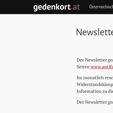
Zum Hauptinhalt springen
Zum Hauptmenü springen
Zu den Quicklinks springen
Österreichis
GEDENKORT - STARTSEITE
Newslett
Der Newsletter
ge
Seiten
www.antif
Im monatlich ers
Widerstandskämpfe
Information zu d
Der Newsletter
ge