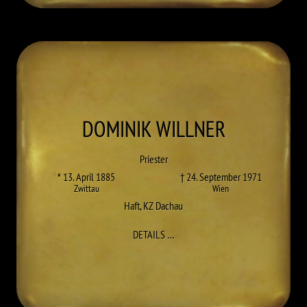
DOMINIK
WILLNER
Priester
* 13. April 1885
† 24. September 1971
Zwittau
Wien
Haft
,
KZ Dachau
ZU DOMINIK WILLNER
DETAILS
…