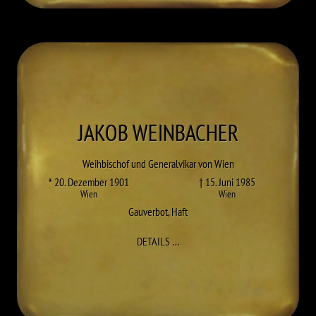
JAKOB
WEINBACHER
Weihbischof und Generalvikar von Wien
* 20. Dezember 1901
† 15. Juni 1985
Wien
Wien
Gauverbot
,
Haft
ZU JAKOB WEINBACHER
DETAILS
…