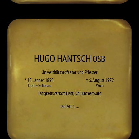
HUGO
HANTSCH
OSB
Universitätsprofessor und Priester
* 15. Jänner 1895
† 6. August 1972
Teplitz-Schönau
Wien
Tätigkeitsverbot
,
Haft
,
KZ Buchenwald
ZU HUGO HANTSCH
DETAILS
…