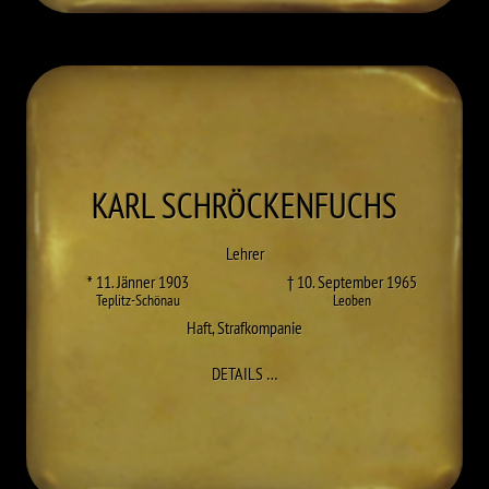
KARL
SCHRÖCKENFUCHS
Lehrer
* 11. Jänner 1903
† 10. September 1965
Teplitz-Schönau
Leoben
Haft
,
Strafkompanie
ZU KARL SCHRÖCKENFUCHS
DETAILS
…