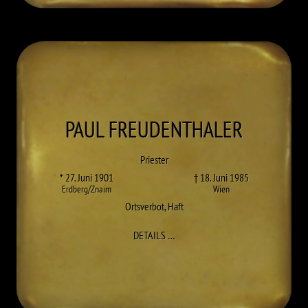
PAUL
FREUDENTHALER
Priester
* 27. Juni 1901
† 18. Juni 1985
Erdberg/Znaim
Wien
Ortsverbot
,
Haft
ZU PAUL FREUDENTHALER
DETAILS
…