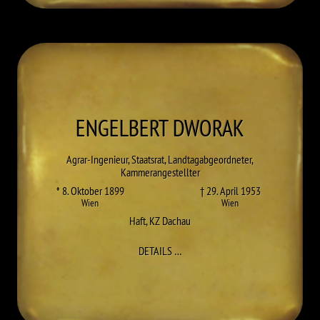
ENGELBERT
DWORAK
Agrar-Ingenieur, Staatsrat, Landtagabgeordneter,
Kammerangestellter
* 8. Oktober 1899
† 29. April 1953
Wien
Wien
Haft
,
KZ Dachau
ZU ENGELBERT DWORAK
DETAILS
…