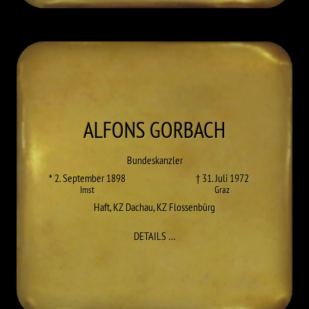
ALFONS
GORBACH
Bundeskanzler
* 2. September 1898
† 31. Juli 1972
Imst
Graz
Haft
,
KZ Dachau
,
KZ Flossenbürg
ZU ALFONS GORBACH
DETAILS
…