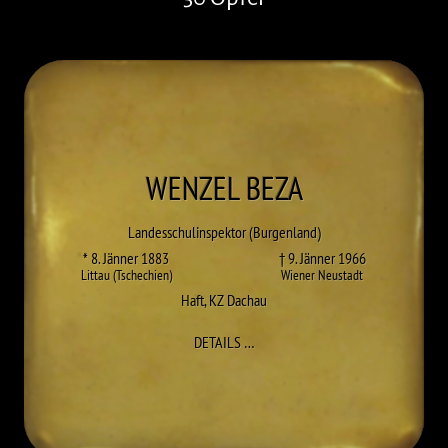
WENZEL
BEZA
Landesschulinspektor (Burgenland)
* 8. Jänner 1883
† 9. Jänner 1966
Littau (Tschechien)
Wiener Neustadt
Haft
,
KZ Dachau
ZU WENZEL BEZA
DETAILS
…