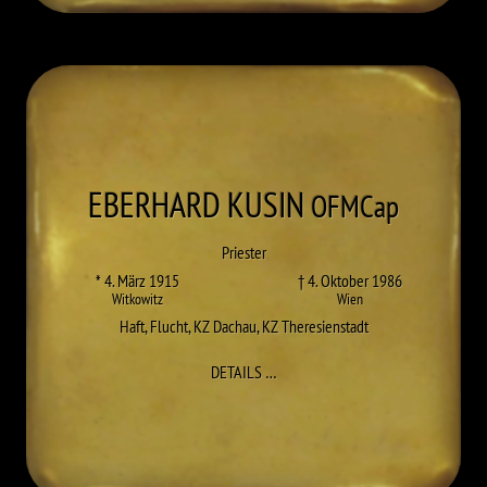
EBERHARD
KUSIN
OFMCap
Priester
* 4. März 1915
† 4. Oktober 1986
Witkowitz
Wien
Haft
,
Flucht
,
KZ Dachau
,
KZ Theresienstadt
ZU EBERHARD (JOSEF) KUSIN
DETAILS
…