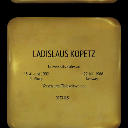
LADISLAUS
KOPETZ
Universitätsprofessor
* 8. August 1902
† 22. Juli 1966
Preßburg
Tamsweg
Versetzung
,
Tätigkeitsverbot
ZU LADISLAUS KOPETZ
DETAILS
…