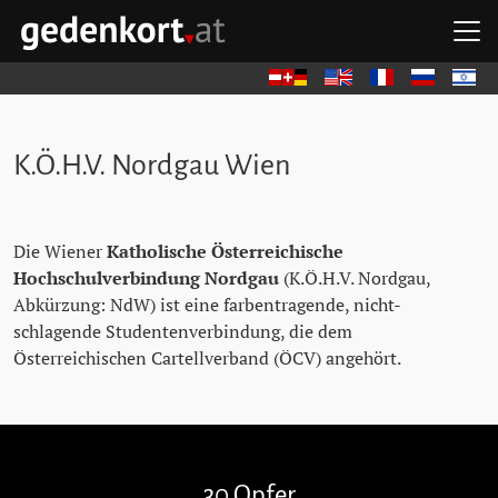
Zum Hauptinhalt springen
Zum Hauptmenü springen
Zu den Quicklinks springen
H
GEDENKORT - STARTSEITE
Deutsch
English
Français
Русский
עברית
K.Ö.H.V. Nordgau Wien
Die Wiener
Katholische Österreichische
Hochschulverbindung Nordgau
(K.Ö.H.V. Nordgau,
Abkürzung: NdW) ist eine farbentragende, nicht-
schlagende Studentenverbindung, die dem
Österreichischen Cartellverband (ÖCV) angehört.
Stolpersteine überspringen
30 Opfer