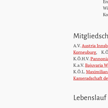
En
Wi
Ko
Mitgliedsc
A.V.
Austria Innsb
Korneuburg
,
K.Ö
K.Ö.H.V.
Pannoni
K.a.V.
Bajuvaria W
K.Ö.L.
Maximilian
Kameradschaft der
Lebenslauf