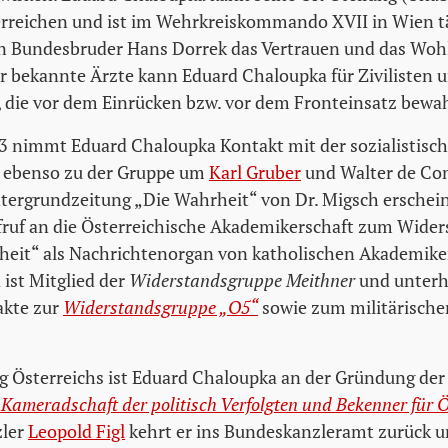
rreichen und ist im Wehrkreiskommando XVII in Wien tä
en Bundesbruder Hans Dorrek das Vertrauen und das Woh
r bekannte Ärzte kann Eduard Chaloupka für Zivilisten 
 die vor dem Einrücken bzw. vor dem Fronteinsatz bewa
 nimmt Eduard Chaloupka Kontakt mit der sozialistisc
, ebenso zu der Gruppe um
Karl Gruber
und Walter de Com
ntergrundzeitung „Die Wahrheit“ von Dr. Migsch erschei
ruf an die Österreichische Akademikerschaft zum Wider
heit“ als Nachrichtenorgan von katholischen Akademike
ist Mitglied der
Widerstandsgruppe Meithner
und unterh
akte zur
Widerstandsgruppe „O5“
sowie zum militärische
g Österreichs ist Eduard Chaloupka an der Gründung der
ameradschaft der politisch Verfolgten und Bekenner für Ö
zler
Leopold Figl
kehrt er ins Bundeskanzleramt zurück u