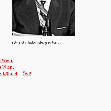
Eduard Chaloupka (ÖVfStG)
-
a Wien
,
a Wien
,
r-Kühnel
,
ÖVP