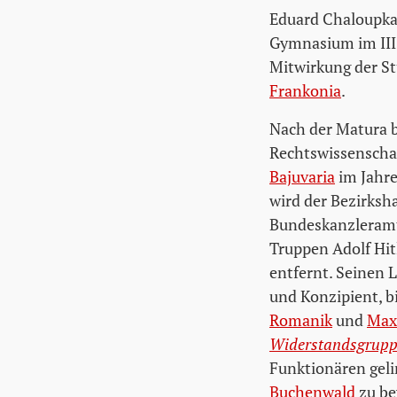
Eduard Chaloupka 
Gymnasium im III.
Mitwirkung der S
Frankonia
.
Nach der Matura b
Rechtswissenschaf
Bajuvaria
im Jahre
wird der Bezirksh
Bundeskanzleramt 
Truppen Adolf Hitl
entfernt. Seinen 
und Konzipient, b
Romanik
und
Max 
Widerstandsgrupp
Funktionären geli
Buchenwald
zu be