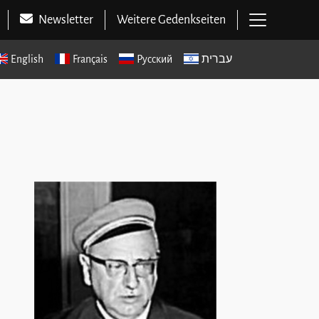
Hauptme
Newsletter
Weitere Gedenkseiten
English
Français
Русский
עברית