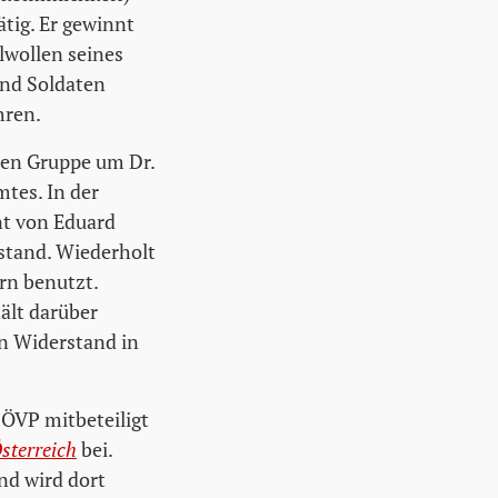
tig. Er gewinnt
lwollen seines
und Soldaten
hren.
hen Gruppe um Dr.
tes. In der
nt von Eduard
stand. Wiederholt
rn benutzt.
ält darüber
n Widerstand in
 ÖVP mitbeteiligt
sterreich
bei.
nd wird dort