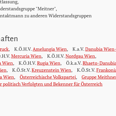
tlassung,
derstandsgruppe "Meitner",
ntaktmann zu anderen Widerstandsgruppen
haften
ruck
,
K.Ö.H.V.
Amelungia Wien
,
K.a.V.
Danubia Wien
.H.V.
Mercuria Wien
,
K.Ö.H.V.
Nordgau Wien
,
a Wien
,
K.Ö.H.V.
Rugia Wien
,
Ö.k.a.V.
Rhaeto-Danubi
ien
,
K.Ö.St.V.
Kreuzenstein Wien
,
K.Ö.St.V.
Frankoni
a Wien
,
Österreichische Volkspartei
,
Gruppe Meithne
 politisch Verfolgten und Bekenner für Österreich