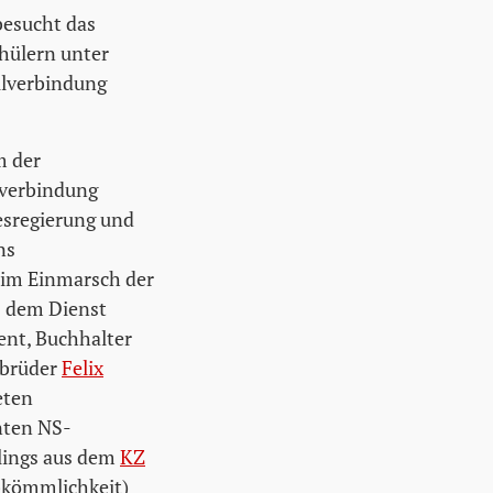
besucht das
hülern unter
ulverbindung
m der
lverbindung
desregierung und
ns
eim Einmarsch der
us dem Dienst
ent, Buchhalter
sbrüder
Felix
eten
nten NS-
tlings aus dem
KZ
bkömmlichkeit)