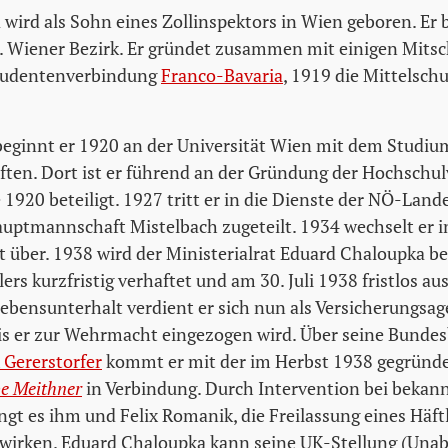
wird als Sohn eines Zollinspektors in Wien geboren. Er 
 Wiener Bezirk. Er gründet zusammen mit einigen Mitsc
tudentenverbindung
Franco-Bavaria
, 1919 die Mittelsch
eginnt er 1920 an der Universität Wien mit dem Studiu
ten. Dort ist er führend an der Gründung der Hochschu
 1920 beteiligt. 1927 tritt er in die Dienste der NÖ-Lan
auptmannschaft Mistelbach zugeteilt. 1934 wechselt er i
über. 1938 wird der Ministerialrat Eduard Chaloupka b
ers kurzfristig verhaftet und am 30. Juli 1938 fristlos a
Lebensunterhalt verdient er sich nun als Versicherungsag
is er zur Wehrmacht eingezogen wird. Über seine Bunde
Gererstorfer
kommt er mit der im Herbst 1938 gegründ
e Meithner
in Verbindung. Durch Intervention bei bekan
ngt es ihm und Felix Romanik, die Freilassung eines Häf
wirken. Eduard Chaloupka kann seine UK-Stellung (Una