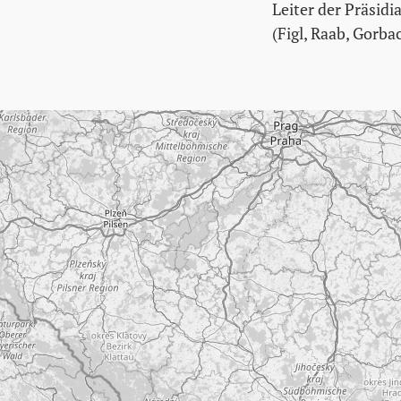
Leiter der Präsidi
(Figl, Raab, Gorba
Karte überspringen