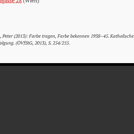
agasse 28
(Wien)
, Peter (2013): Farbe tragen, Farbe bekennen 1938–45. Katholische
lgung. (ÖVfStG, 2013), S. 254/255.
EDUARD
CHALOUPKA