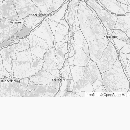
Leaflet
|
©
OpenStreetMap