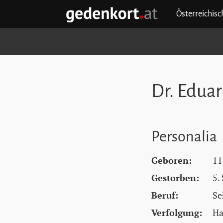
Zum Hauptinhalt springen
Zum Hauptmenü springen
Zu den Quicklinks springen
Österreichis
GEDENKORT - STARTSEITE
Dr. Edua
Personalia
Geboren:
11
Gestorben:
5.
Beruf:
Se
Verfolgung:
Ha