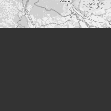
Leaflet
|
©
OpenStreetMap