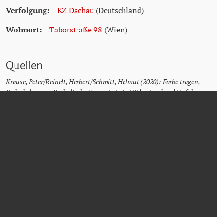
Verfolgung:
KZ Dachau
(Deutschland)
Wohnort:
Taborstraße 98
(Wien)
Quellen
Krause, Peter/Reinelt, Herbert/Schmitt, Helmut (2020): Farbe tragen,
Farbe bekennen. Katholische Korporierte in Widerstand und Verfolgung.
Teil 2. Kuhl, Manfred (ÖVfStG, Wien) S. 57.
ÖVP Kameradschaft der politisch Verfolgten und Bekenner für Österreich