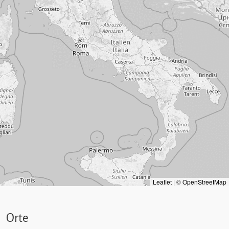
Leaflet
|
©
OpenStreetMap
Orte