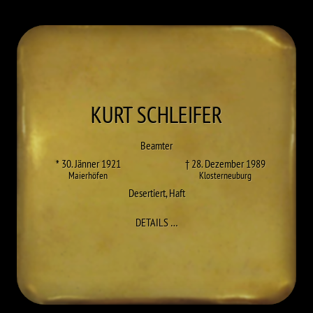
KURT
SCHLEIFER
Beamter
* 30. Jänner 1921
† 28. Dezember 1989
Maierhöfen
Klosterneuburg
Desertiert
,
Haft
ZU KURT SCHLEIFER
DETAILS
…