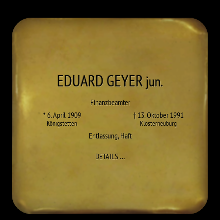
EDUARD
GEYER
jun.
Finanzbeamter
* 6. April 1909
† 13. Oktober 1991
Königstetten
Klosterneuburg
Entlassung
,
Haft
ZU EDUARD GEYER JUN.
DETAILS
…