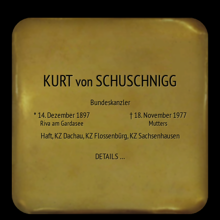
KURT
SCHUSCHNIGG
von
Bundeskanzler
* 14. Dezember 1897
† 18. November 1977
Riva am Gardasee
Mutters
Haft
,
KZ Dachau
,
KZ Flossenbürg
,
KZ Sachsenhausen
ZU KURT SCHUSCHNIGG
DETAILS
…