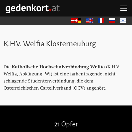
Zum Hauptinhalt springen
Zum Hauptmenü springen
Zu den Quicklinks springen
H
GEDENKORT - STARTSEITE
Deutsch
English
Français
Русский
עברית
K.H.V. Welfia Klosterneuburg
Die
Katholische Hochschulverbindung Welfia
(K.H.V.
Welfia, Abkürzung: Wl) ist eine farbentragende, nicht-
schlagende Studentenverbindung, die dem
Österreichischen Cartellverband (ÖCV) angehört.
Stolpersteine überspringen
21 Opfer