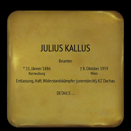
JULIUS
KALLUS
Beamter
* 11. Jänner 1886
† 8. Oktober 1959
Korneuburg
Wien
Entlassung
,
Haft
,
Widerstandskämpfer (unentdeckt)
,
KZ Dachau
ZU JULIUS KALLUS
DETAILS
…