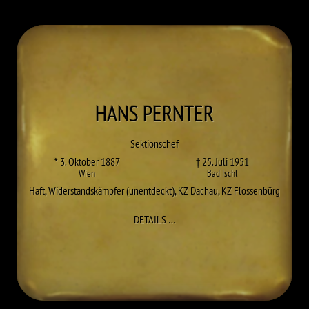
HANS
PERNTER
Sektionschef
* 3. Oktober 1887
† 25. Juli 1951
Wien
Bad Ischl
Haft
,
Widerstandskämpfer (unentdeckt)
,
KZ Dachau
,
KZ Flossenbürg
ZU HANS PERNTER
DETAILS
…