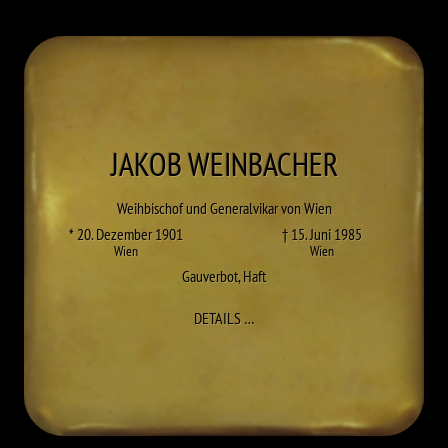
JAKOB
WEINBACHER
Weihbischof und Generalvikar von Wien
* 20. Dezember 1901
† 15. Juni 1985
Wien
Wien
Gauverbot
,
Haft
ZU JAKOB WEINBACHER
DETAILS
…