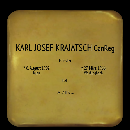
KARL JOSEF
KRAJATSCH
CanReg
Priester
* 8. August 1902
† 27. März 1966
Iglau
Weidlingbach
Haft
ZU KARL JOSEF KRAJATSCH
DETAILS
…