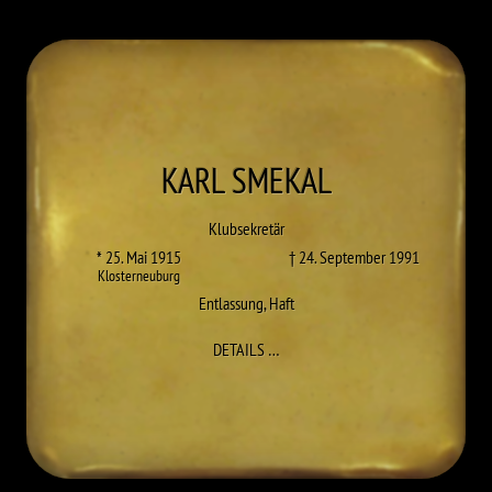
KARL
SMEKAL
Klubsekretär
* 25. Mai 1915
† 24. September 1991
Klosterneuburg
Entlassung
,
Haft
ZU KARL SMEKAL
DETAILS
…