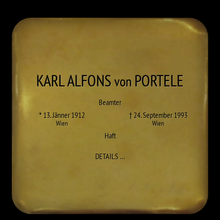
KARL ALFONS
PORTELE
von
Beamter
* 13. Jänner 1912
† 24. September 1993
Wien
Wien
Haft
ZU KARL ALFONS PORTELE
DETAILS
…