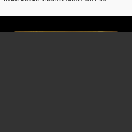
ANTON
WIDMANN
Generalsekretär der Bundeskammer der gewerblichen Wirtschaft
* 23. Mai 1893
† 24. März 1950
Wien
Wien
Haft
,
KZ Dachau