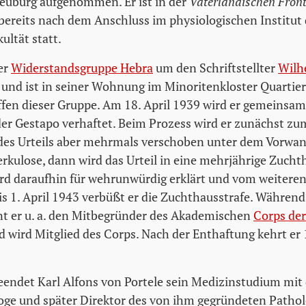
euburg aufgenommen. Er ist in der
Vaterländischen Fron
bereits nach dem Anschluss im physiologischen Institut 
ultät statt.
er
Widerstandsgruppe Hebra
um den Schriftstellter
Wilh
l und ist in seiner Wohnung im Minoritenkloster Quartier
ffen dieser Gruppe. Am 18. April 1939 wird er gemeinsa
er Gestapo verhaftet. Beim Prozess wird er zunächst zum
 des Urteils aber mehrmals verschoben unter dem Vorwan
kulose, dann wird das Urteil in eine mehrjährige Zucht
ird daraufhin für wehrunwürdig erklärt und vom weiter
is 1. April 1943 verbüßt er die Zuchthausstrafe. Währen
nt er u. a. den Mitbegründer des Akademischen
Corps de
 wird Mitglied des Corps. Nach der Enthaftung kehrt er
endet Karl Alfons von Portele sein Medizinstudium mit
oge und später Direktor des von ihm gegründeten Pathol