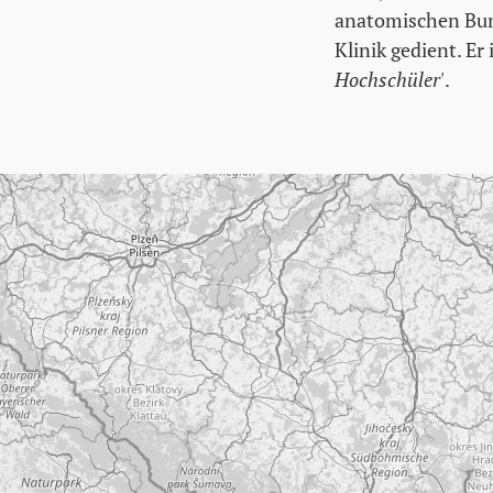
anatomischen Bun
Klinik gedient. Er
Hochschüler'
.
Karte überspringen