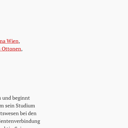
ina Wien
,
s Ottonen
,
s und beginnt
Um sein Studium
htswesen bei den
tudentenverbindung