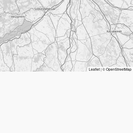
Leaflet
|
©
OpenStreetMap