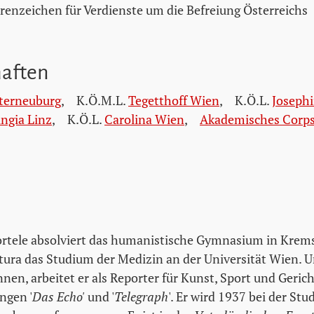
renzeichen für Verdienste um die Befreiung Österreichs
haften
sterneuburg
,
K.Ö.M.L.
Tegetthoff Wien
,
K.Ö.L.
Joseph
ngia Linz
,
K.Ö.L.
Carolina Wien
,
Akademisches Corp
ortele absolviert das humanistische Gymnasium in Krem
ura das Studium der Medizin an der Universität Wien. 
nen, arbeitet er als Reporter für Kunst, Sport und Geric
ngen '
Das Echo'
und '
Telegraph
'. Er wird 1937 bei der S