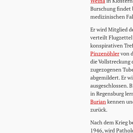
Welfia
in Klostern
Burschung findet 
medizinischen Fak
Er wird Mitglied d
verteilt Flugzette
konspirativen Tre
Pinzenöhler
von d
die Vollstreckung
zugezogenen Tuber
abgemildert. Er w
ausgeschlossen. B
in Regensburg ler
Burian
kennen und
zurück.
Nach dem Krieg be
1946, wird Pathol