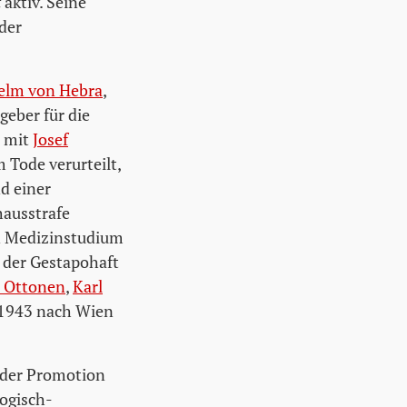
t
aktiv. Seine
der
elm von Hebra
,
geber für die
m mit
Josef
 Tode verurteilt,
d einer
hausstrafe
en Medizinstudium
d der Gestapohaft
r Ottonen
,
Karl
 1943 nach Wien
 der Promotion
ogisch-