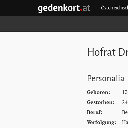
Zum Hauptinhalt springen
Zum Hauptmenü springen
Zu den Quicklinks springen
Österreichis
GEDENKORT - STARTSEITE
Hofrat Dr
Personalia
Geboren:
13
Gestorben:
24
Beruf:
Be
Verfolgung:
Ha