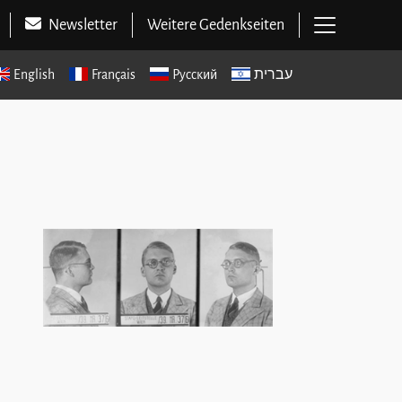
Hauptme
Newsletter
Weitere Gedenkseiten
English
Français
Русский
עברית