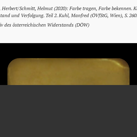
t, Herbert/Schmitt, Helmut (2020): Farbe tragen, Farbe bekennen. K
tand und Verfolgung. Teil 2. Kuhl, Manfred (ÖVfStG, Wien), S. 260
v des österreichischen Widerstands (DÖW)
KARL ALFONS
PORTELE
von
Beamter
* 13. Jänner 1912
† 24. September 1993
Wien
Wien