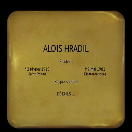
ALOIS
HRADIL
Étudiant
* 2 février 1915
† 9 mai 1981
Saint-Pölten
Klosterneuburg
Responsabilité
À ALOIS HRADIL
DÉTAILS
…