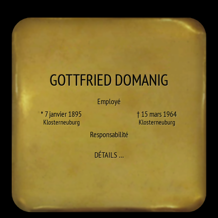
GOTTFRIED
DOMANIG
Employé
* 7 janvier 1895
† 15 mars 1964
Klosterneuburg
Klosterneuburg
Responsabilité
À GOTTFRIED DOMANIG
DÉTAILS
…