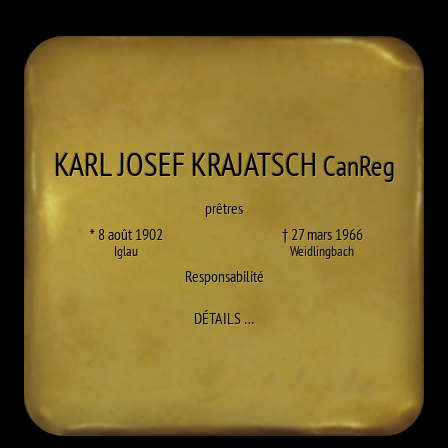
KARL JOSEF
KRAJATSCH
CanReg
prêtres
* 8 août 1902
† 27 mars 1966
Iglau
Weidlingbach
Responsabilité
À KARL JOSEF KRAJATSCH
DÉTAILS
…