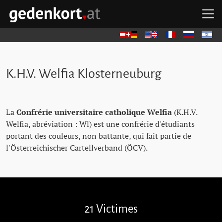
Aller au contenu principal
Aller à la navigation principale
Aller aux liens rapides
O
GEDENKORT - ACCUEIL
Deutsch
English
Français
Русский
עברית
K.H.V. Welfia Klosterneuburg
La
Confrérie universitaire catholique Welfia
(K.H.V.
Welfia, abréviation : Wl) est une confrérie d'étudiants
portant des couleurs, non battante, qui fait partie de
l'Österreichischer Cartellverband (ÖCV).
Passer les pavés de mémoire
21 Victimes