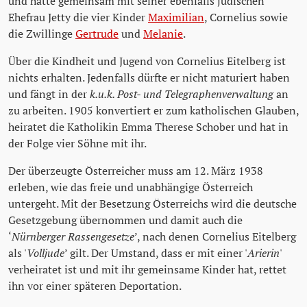
und hatte gemeinsam mit seiner ebenfalls jüdischen
Ehefrau Jetty die vier Kinder
Maximilian
, Cornelius sowie
die Zwillinge
Gertrude
und
Melanie
.
Über die Kindheit und Jugend von Cornelius Eitelberg ist
nichts erhalten. Jedenfalls dürfte er nicht maturiert haben
und fängt in der
k.u.k. Post- und Telegraphenverwaltung
an
zu arbeiten. 1905 konvertiert er zum katholischen Glauben,
heiratet die Katholikin Emma Therese Schober und hat in
der Folge vier Söhne mit ihr.
Der überzeugte Österreicher muss am 12. März 1938
erleben, wie das freie und unabhängige Österreich
untergeht. Mit der Besetzung Österreichs wird die deutsche
Gesetzgebung übernommen und damit auch die
‘
Nürnberger Rassengesetze
’, nach denen Cornelius Eitelberg
als '
Volljude
’ gilt. Der Umstand, dass er mit einer '
Arierin
'
verheiratet ist und mit ihr gemeinsame Kinder hat, rettet
ihn vor einer späteren Deportation.