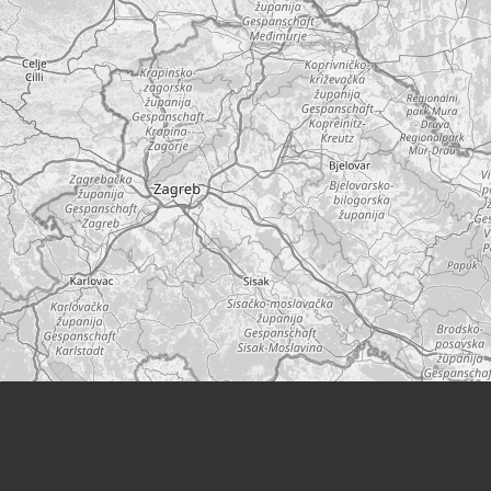
Leaflet
|
©
OpenStreetMap