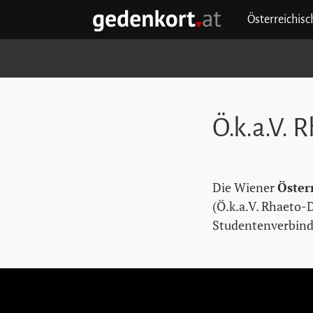
Zum Hauptinhalt springen
Zum Hauptmenü springen
Zu den Quicklinks springen
Österreichis
GEDENKORT - STARTSEITE
Ö.k.a.V.
Die Wiener
Öster
(Ö.k.a.V. Rhaeto-
Studentenverbindu
Stolpersteine überspringen