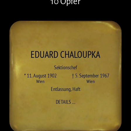
10 Opfer
EDUARD
CHALOUPKA
Sektionschef
* 11. August 1902
† 5. September 1967
Wien
Wien
Entlassung
,
Haft
ZU EDUARD CHALOUPKA
DETAILS
…