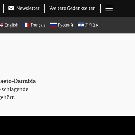
Hauptme
Newsletter
Weitere Gedenkseiten
English
Français
Русский
עברית
haeto-Danubia
t-schlagende
gehört.