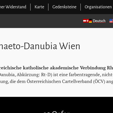
cher Widerstand
Karte
Gedenksteine
Organisationen
Deutsch
 Rhaeto-Danubia Wien
reichische katholische akademische Verbindung R
Danubia, Abkürzung: Rt-D) ist eine farbentragende, nich
ng, die dem Österreichischen Cartellverband (ÖCV) an