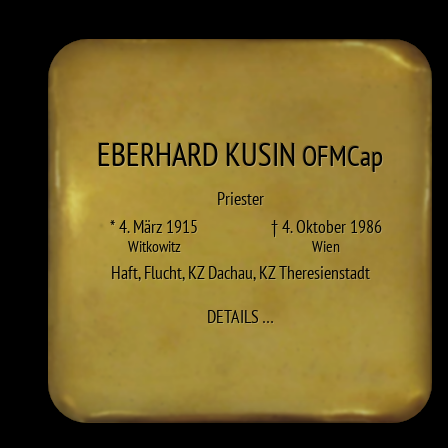
EBERHARD
KUSIN
OFMCap
Priester
* 4. März 1915
† 4. Oktober 1986
Witkowitz
Wien
Haft
,
Flucht
,
KZ Dachau
,
KZ Theresienstadt
ZU EBERHARD (JOSEF) KUS
DETAILS
…