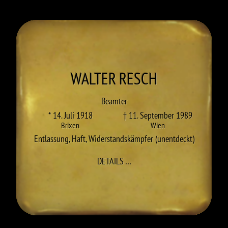
WALTER
RESCH
Beamter
* 14. Juli 1918
† 11. September 1989
Brixen
Wien
Entlassung
,
Haft
,
Widerstandskämpfer (unentdeckt)
IN
ZU WALTER RESCH
DETAILS
…