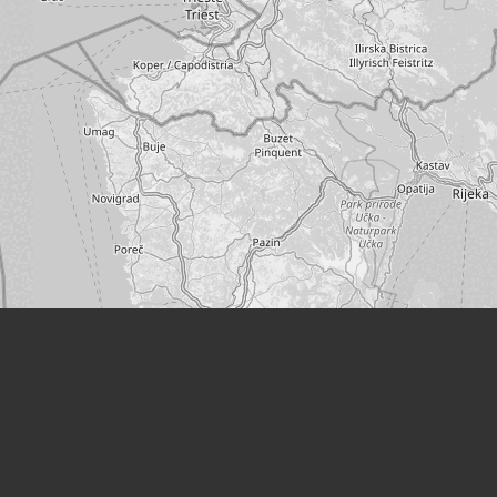
Leaflet
|
©
OpenStreetMap
Orte
Wohnort:
Kinkstraße 66
(Klagenfurt)