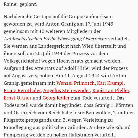
Rainer geplant.
Nachdem die Gestapo auf die Gruppe aufmerksam
geworden ist, wird Anton Granig am 17. Juni 1943
gemeinsam mit 13 weiteren Mitgliedern der
Antifaschistischen Freiheitsbewegung Österreichs
verhaftet.
Sie werden ans Landesgericht nach Wien überstellt und
ihnen soll am 20. Juli 1944 der Prozess vor dem
Volksgerichtshof wegen Hochverrats gemacht werden.
Aufgrund des Attentats auf Adolf Hitler wird der Prozess
auf August verschoben. Am 11. August 1944 wird Anton
Granig, gemeinsam mit
Wenzel Primosch
,
Karl Krumpl
,
Franz Bernthaler
,
Angelus Steinwender
,
Kapistran Pieller
,
Ernst Ortner
und
Georg Kofler
zum Tode verurteilt. Das
Todesurteil wurde damit begründet, dass Granig 1. Kärnten
und Österreich vom Reich habe losreißen wollen, 2. mit der
Flugzettelpropaganda und 3. wegen Verleitung zu
Brandlegung aus politischen Gründen. Andere wie Eduard
Pumpernig werden zu hohen Haftstrafen verurteilt.