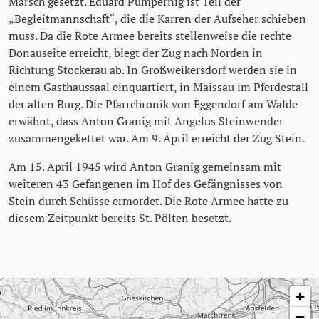
Marsch gesetzt. Eduard Pumpernig ist Teil der
„Begleitmannschaft“, die die Karren der Aufseher schieben
muss. Da die Rote Armee bereits stellenweise die rechte
Donauseite erreicht, biegt der Zug nach Norden in
Richtung Stockerau ab. In Großweikersdorf werden sie in
einem Gasthaussaal einquartiert, in Maissau im Pferdestall
der alten Burg. Die Pfarrchronik von Eggendorf am Walde
erwähnt, dass Anton Granig mit Angelus Steinwender
zusammengekettet war. Am 9. April erreicht der Zug Stein.
Am 15. April 1945 wird Anton Granig gemeinsam mit
weiteren 43 Gefangenen im Hof des Gefängnisses von
Stein durch Schüsse ermordet. Die Rote Armee hatte zu
diesem Zeitpunkt bereits St. Pölten besetzt.
Karte überspringen