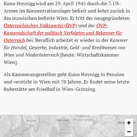
Kuno Hoynigg wird am 29. April 1945 durch die 7. US-
Armee im Konzentrationslager befreit und kehrt zurück in
das inzwischen befreite Wien. Er tritt der neugegründeten
Österreichischen Volkspartei
(ÖVP)
und der
ÖVP-
Kameradschaft der politisch Verfolgten und Bekenner für
Österreich
bei. Beruflich arbeitet er wieder in der
Kammer
für Handel, Gewerbe, Industrie, Geld- und Kreditwesen von
Wien und Niederösterreich
[heute: Wirtschaftskammer
Wien].
Als Kammerangestellter geht Kuno Hoynigg in Pension
und verstirbt in Wien mit 70 Jahren. Er findet seine letzte
Ruhestätte am Friedhof in Wien-Grinzing.
Karte überspringen