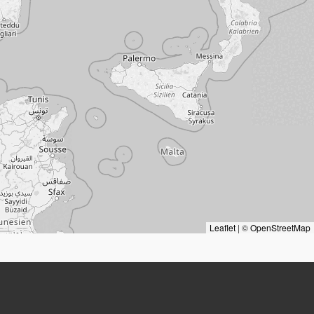
Leaflet
|
©
OpenStreetMap
Orte
Wohnort:
Lederergasse 22
(Wien)