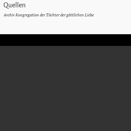
Quellen
Archiv Kongregation der Töchter der göttlichen Liebe
M. EWALDA
SCHENK
FDC
Lehrerin
* 7. März 1881
† 16. Juli 1963
Hermersdorf (Mähren)
Breitenfurt
Haft