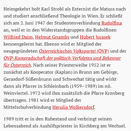
Heimgekehrt holt Karl Strobl als Externist die Matura nach
und studiert anschließend Theologie in Wien. Er schließt
sich am 2. Juni 1947 der Studentenverbindung
Rudolfina
an, weil er in den Widerstandsgruppen die Rudolfinen
Wilfried Daim
,
Helmut Gnambs
und
Hubert Jurasek
kennengelernt hat. Ebenso wird er Mitglied der
neugegründeten
Österreichischen Volkspartei
(ÖVP)
und der
ÖVP-Kameradschaft der politisch Verfolgten und Bekenner
für Österreich
. Nach seiner Priesterweihe 1952 ist er
zunächst als Kooperator (Kaplan) in Brunn am Gebirge,
Gerasdorf-Süßenbrunn und Schwechat tätig und wirkt
dann als Pfarrer in Schleinbach (1959–1989) im nö.
Weinviertel. 1972 wird ihm zusätzlich die Pfarre Kronberg
übertragen. 1981 wird er Mitglied der
Mittelschulverbindung
Herulia Wolkersdorf
.
1989 tritt er in den Ruhestand und verbringt seinen
Lebensabend als Aushilfspriester in Kirchberg am Wechsel.