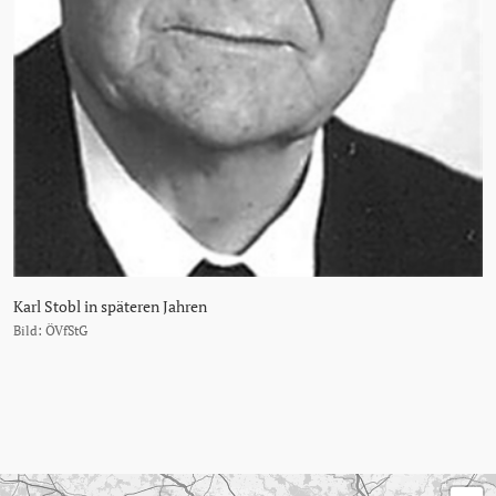
Karl Stobl in späteren Jahren
Bild: ÖVfStG
Karte überspringen