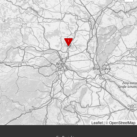
1
Leaflet
|
©
OpenStreetMap