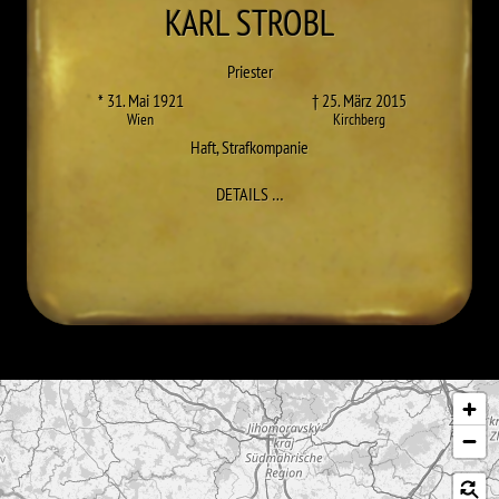
KARL
STROBL
Priester
* 31. Mai 1921
† 25. März 2015
Wien
Kirchberg
Haft
,
Strafkompanie
ZU KARL STROBL
DETAILS
…
Karte überspringen