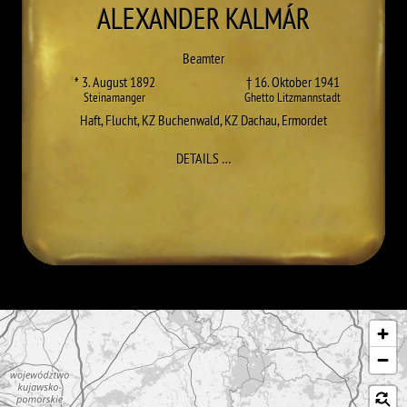
ALEXANDER
KALMÁR
Beamter
* 3. August 1892
† 16. Oktober 1941
Steinamanger
Ghetto Litzmannstadt
Haft
,
Flucht
,
KZ Buchenwald
,
KZ Dachau
,
Ermordet
ZU ALEXANDER KALMÁR
DETAILS
…
Karte überspringen