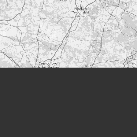
Leaflet
|
©
OpenStreetMap
Ein Projekt von