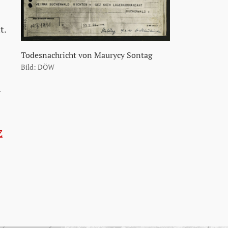
t.
Todesnachricht von Maurycy Sontag
Bild: DÖW
r
Z