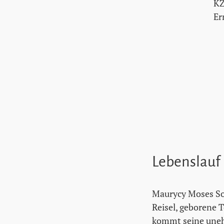
KZ
Er
Lebenslauf
Maurycy Moses So
Reisel, geborene T
kommt seine uneh