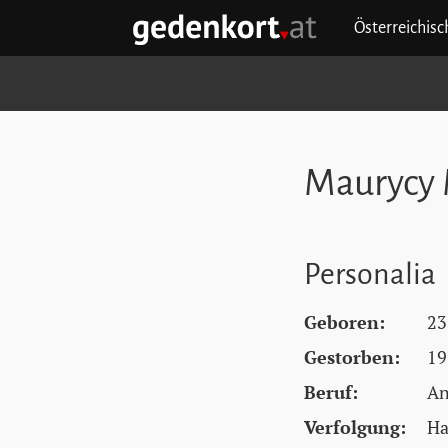
Zum Hauptinhalt springen
Zum Hauptmenü springen
Zu den Quicklinks springen
Österreichis
GEDENKORT - STARTSEITE
Maurycy 
Personalia
Geboren:
23
Gestorben:
19
Beruf:
An
Verfolgung:
Ha