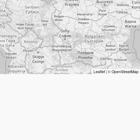
Leaflet
|
©
OpenStreetMap