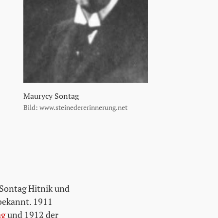
Maurycy Sontag
Bild: www.steinedererinnerung.net
Sontag Hitnik und
 bekannt. 1911
ag
und 1912 der