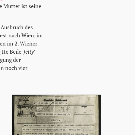
 Mutter ist seine
m Ausbruch des
est nach Wien, im
en im 2. Wiener
te Beile '
Jetty
'
agung der
n noch vier
e