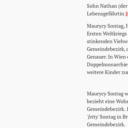
Sohn Nathan (der 
Lebensgefährtin
I
Maurycy Sontag, I
Ersten Weltkrieg
stinkenden Viehwa
Gemeindebezirk, of
Genauer. In Wien 
Doppelmonarchie u
weitere Kinder zu
Maurycy Sontag wi
bezieht eine Wohn
Gemeindebezirk. 1
'
Jetty
' Sontag in 
Gemeindebezirk.