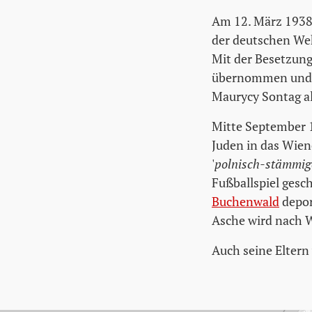
Am 12. März 1938
der deutschen Weh
Mit der Besetzung
übernommen und d
Maurycy Sontag al
Mitte September 
Juden in das Wie
'
polnisch-stämmig
Fußballspiel gesc
Buchenwald
depor
Asche wird nach W
Auch seine Eltern