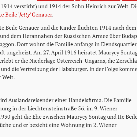
1914 verstirbt) und 1914 der Sohn Heinrich zur Welt. Die
te Beile '
Jetty
' Genauer
.
te Beile Genauer und die Kinder flüchten 1914 nach de
s und dem Herannahen der Russischen Armee über Budap
ggon. Dort wohnt die Familie anfangs in Elendsquartier
t ungeheizt. Am 27. April 1916 heiratet Maurycy Sontag I
erlebt er die Niederlage Österreich-Ungarns, die Zerschl
nd die Vertreibung der Habsburger. In der Folge komme
r Welt.
rd Auslandsreisender einer Handelsfirma. Die Familie
ung in der Liechtensteinstraße 56, im 9. Wiener
930 geht die Ehe zwischen Maurycy Sontag und Ite Beil
Brüche und er bezieht eine Wohnung im 2. Wiener