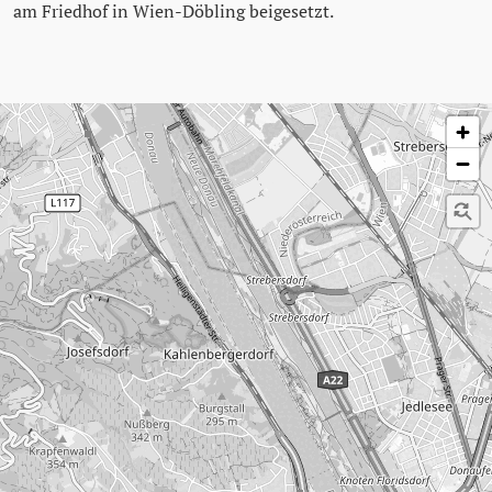
am Friedhof in Wien-Döbling beigesetzt.
Karte überspringen