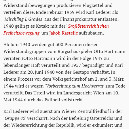
Widerstandsbewegungen produzieren Flugzettel und
verteilen diese. Ende Februar 1939 wird Karl Lederer als
'
Mischling I. Grades
' aus der Finanzprokuratur entlassen.
1940 gelingt es Kotakt mit der '
Großösterreichischen
Freiheitsbewegung
' um
Jakob Kastelic
aufzubauen.
Ab Juni 1940 werden gut 300 Personen dieser
Widerstandsgruppen vom Burgschauspieler Otto Hartmann
verraten (Otto Hartmann wird in der Folge 1947 zu
lebenslanger Haft verurteilt und 1957 begnadigt) und Karl
Lederer am 20. Juni 1940 von der Gestapo verhaftet. In
einem Prozess vor dem Volksgerichtshof am 2. und 3. März
1944 wird er wegen '
Vorbereitung zum Hochverrat
' zum Tode
verurteilt. Das Urteil wird im Landesgericht Wien am 10.
Mai 1944 durch das Fallbeil vollstreckt.
Karl Lederer wird zuerst am Wiener Zentralfriedhof in der
'
Gruppe 40
' verscharrt. Nach der Befreiung Österreichs und
der Wiedererrichtung der Republik, wird er exhumiert und