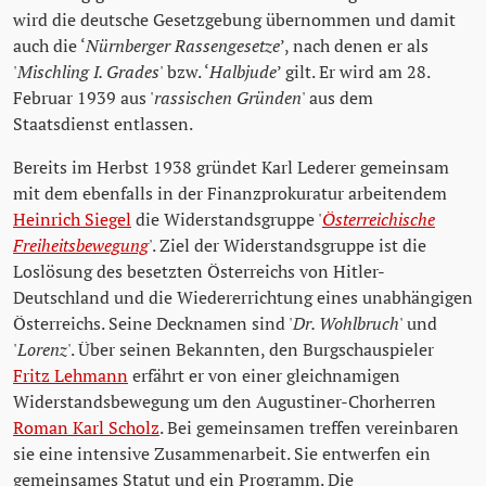
wird die deutsche Gesetzgebung übernommen und damit
auch die ‘
Nürnberger Rassengesetze
’, nach denen er als
'
Mischling I. Grades
' bzw. ‘
Halbjude
’ gilt. Er wird am 28.
Februar 1939 aus '
rassischen Gründen
' aus dem
Staatsdienst entlassen.
Bereits im Herbst 1938 gründet Karl Lederer gemeinsam
mit dem ebenfalls in der Finanzprokuratur arbeitendem
Heinrich Siegel
die Widerstandsgruppe '
Österreichische
Freiheitsbewegung
'. Ziel der Widerstandsgruppe ist die
Loslösung des besetzten Österreichs von Hitler-
Deutschland und die Wiedererrichtung eines unabhängigen
Österreichs. Seine Decknamen sind '
Dr. Wohlbruch
' und
'
Lorenz
'. Über seinen Bekannten, den Burgschauspieler
Fritz Lehmann
erfährt er von einer gleichnamigen
Widerstandsbewegung um den Augustiner-Chorherren
Roman Karl Scholz
. Bei gemeinsamen treffen vereinbaren
sie eine intensive Zusammenarbeit. Sie entwerfen ein
gemeinsames Statut und ein Programm. Die