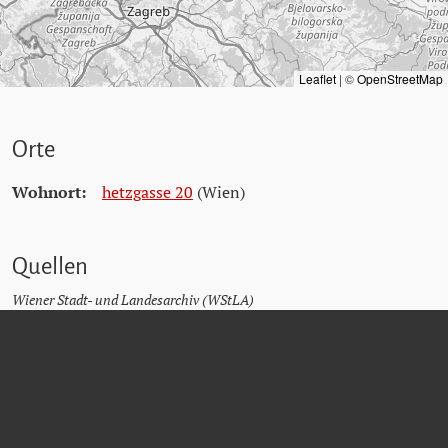
Leaflet
|
©
OpenStreetMap
Orte
Wohnort:
hetzgasse 20
(Wien)
Quellen
Wiener Stadt- und Landesarchiv (WStLA)
Dokumentationsarchiv des österreichischen Widerstands (DÖW)
Matricula Online
Friedhöfe Wien - Verstorbenensuche