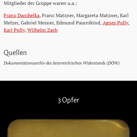
Mitglieder der Gruppe waren u.a.:
Franz Danihelka
, Franz Matzner, Margareta Matzner, Karl
Melzer, Gabriel Mesner, Edmund Paurnfeind,
Agnes Polly
,
Karl Polly
,
Wilhelm Zach
Quellen
Dokumentationsarchiv des österreichischen Widerstands (DÖW)
Stolpersteine überspringen
3 Opfer