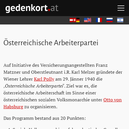
Zum Hauptinhalt springen
Zum Hauptmenü springen
Zu den Quicklinks springen
H
GEDENKORT - STARTSEITE
Deutsch
English
Français
Русский
עברית
Österreichische Arbeiterpartei
Auf Initiative des Versicherungsangestellten Franz
Matzner und Oberstleutnant i.R. Karl Melzer gründete der
Wiener Lehrer
Karl Polly
am 29. Jänner 1940 die
‚
Österreichische Arbeiterpartei
‘. Ziel war es, die
österreichische Arbeiterschaft im Sinne einer
österreichischen sozialen Volksmonarchie unter
Otto von
Habsburg
zu organisieren.
Das Programm bestand aus 20 Punkten: