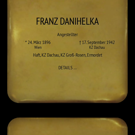
FRANZ
DANIHELKA
Angestellter
* 24. März 1896
† 17. September 1942
Wien
KZ Dachau
Haft
,
KZ Dachau
,
KZ Groß-Rosen
,
Ermordet
ZU FRANZ DANIHELKA
DETAILS
…