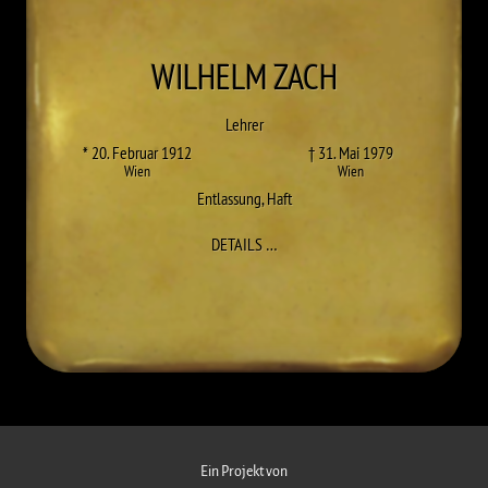
WILHELM
ZACH
Lehrer
* 20. Februar 1912
† 31. Mai 1979
Wien
Wien
Entlassung
,
Haft
ZU WILHELM ZACH
DETAILS
…
Ein Projekt von