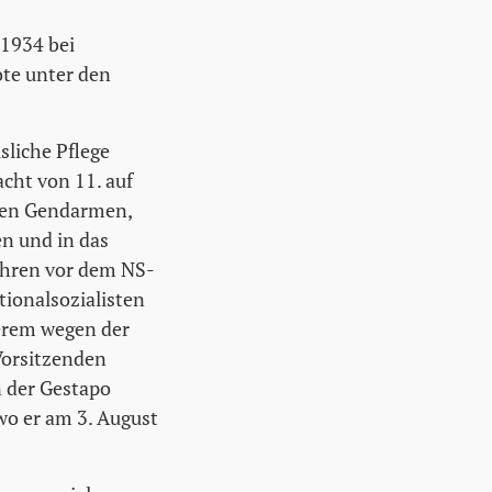
 1934 bei
ote unter den
liche Pflege
cht von 11. auf
enen Gendarmen,
n und in das
fahren vor dem NS-
tionalsozialisten
erem wegen der
Vorsitzenden
n der Gestapo
 wo er am 3. August