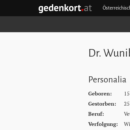
Zum Hauptinhalt springen
Zum Hauptmenü springen
Zu den Quicklinks springen
Österreichis
GEDENKORT - STARTSEITE
Dr. Wuni
Personalia
Geboren:
15
Gestorben:
25
Beruf:
Ve
Verfolgung:
Wi