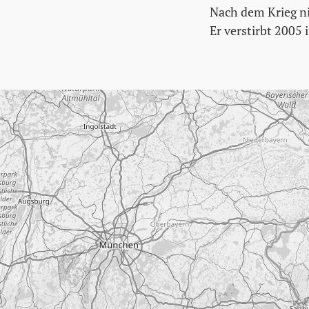
Nach dem Krieg ni
Er verstirbt 2005 
Karte überspringen