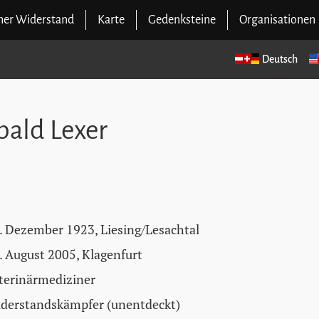
cher Widerstand
Karte
Gedenksteine
Organisationen
Deutsch
bald Lexer
. Dezember 1923, Liesing/Lesachtal
. August 2005, Klagenfurt
terinärmediziner
derstandskämpfer (unentdeckt)