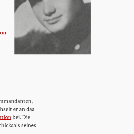
ion
kommandanten,
selt er an das
ation
bei. Die
chicksals seines