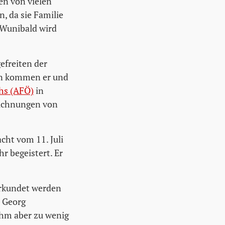
en von vielen
, da sie Familie
. Wunibald wird
efreiten der
hn kommen er und
chs (AFÖ)
in
eichnungen von
cht vom 11. Juli
r begeistert. Er
 erkundet werden
 Georg
ihm aber zu wenig