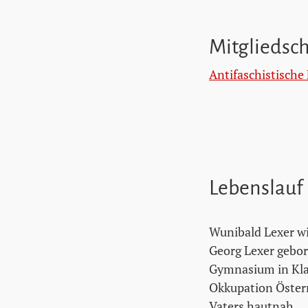
Mitgliedsc
Antifaschistische
Lebenslauf
Wunibald Lexer w
Georg Lexer gebor
Gymnasium in Klage
Okkupation Österr
Vaters hautnah.