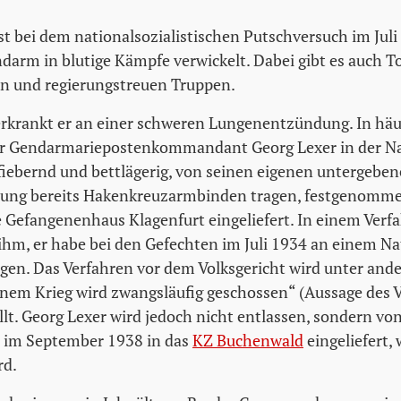
st bei dem nationalsozialistischen Putschversuch im Juli
ndarm in blutige Kämpfe verwickelt. Dabei gibt es auch T
en und regierungstreuen Truppen.
rkrankt er an einer schweren Lungenentzündung. In häus
der Gendarmariepostenkommandant Georg Lexer in der Na
fiebernd und bettlägerig, von seinen eigenen untergeb
ftung bereits Hakenkreuzarmbinden tragen, festgenomme
e Gefangenenhaus Klagenfurt eingeliefert. In einem Ver
 ihm, er habe bei den Gefechten im Juli 1934 an einem Na
en. Das Verfahren vor dem Volksgericht wird unter and
nem Krieg wird zwangsläufig geschossen“ (Aussage des 
llt. Georg Lexer wird jedoch nicht entlassen, sondern vo
im September 1938 in das
KZ Buchenwald
eingeliefert,
rd.