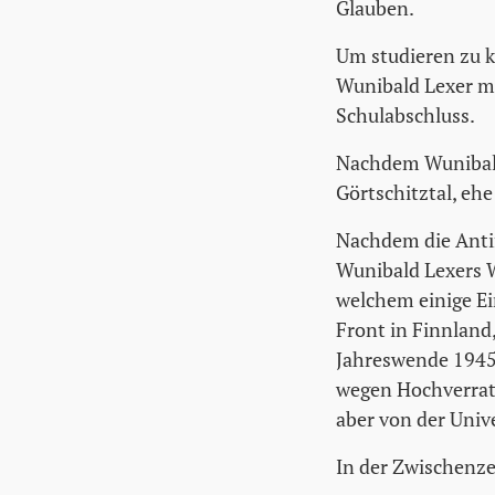
Glauben.
Um studieren zu k
Wunibald Lexer me
Schulabschluss.
Nachdem Wunibald 
Görtschitztal, eh
Nachdem die Antif
Wunibald Lexers 
welchem einige Ei
Front in Finnland
Jahreswende 1945 
wegen Hochverrats
aber von der Univ
In der Zwischenzei