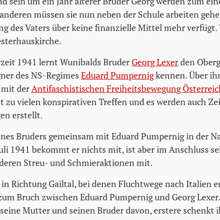
d sein um ein Jahr älterer Bruder Georg werden zum ein
 anderen müssen sie nun neben der Schule arbeiten gehen
ng des Vaters über keine finanzielle Mittel mehr verfügt
esterhauskirche.
zeit 1941 lernt Wunibalds Bruder
Georg Lexer
den Oberg
gner des NS-Regimes
Eduard Pumpernig
kennen. Über i
 mit der
Antifaschistischen Freiheitsbewegung Österrei
 zu vielen konspirativen Treffen und es werden auch Z
n erstellt.
ines Bruders gemeinsam mit Eduard Pumpernig in der Na
uli 1941 bekommt er nichts mit, ist aber im Anschluss seh
deren Streu- und Schmieraktionen mit.
 in Richtung Gailtal, bei denen Fluchtwege nach Italien
 zum Bruch zwischen Eduard Pumpernig und Georg Lexer.
 seine Mutter und seinen Bruder davon, erstere schenkt 