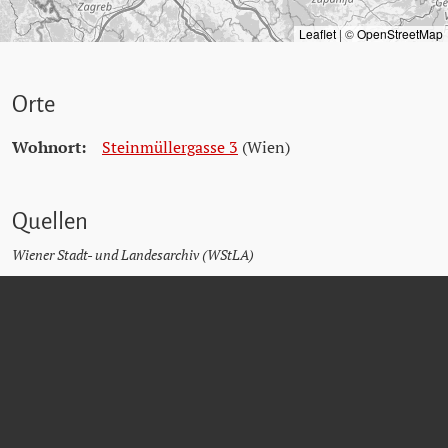
Leaflet
|
©
OpenStreetMap
Orte
Wohnort:
Steinmüllergasse 3
(Wien)
Quellen
Wiener Stadt- und Landesarchiv (WStLA)
Dokumentationsarchiv des österreichischen Widerstands (DÖW)
Matricula Online
Friedhöfe Wien - Verstorbenensuche