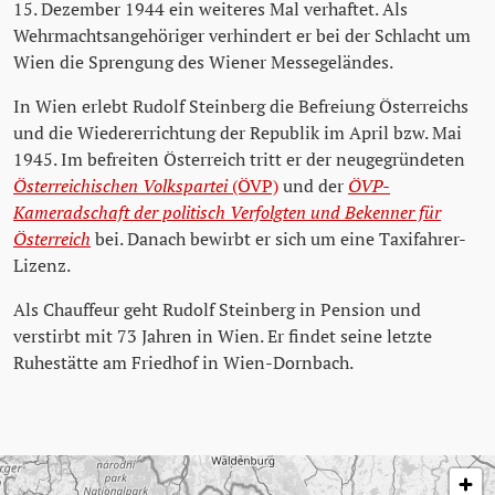
15. Dezember 1944 ein weiteres Mal verhaftet. Als
Wehrmachtsangehöriger verhindert er bei der Schlacht um
Wien die Sprengung des Wiener Messegeländes.
In Wien erlebt Rudolf Steinberg die Befreiung Österreichs
und die Wiedererrichtung der Republik im April bzw. Mai
1945. Im befreiten Österreich tritt er der neugegründeten
Österreichischen Volkspartei
(ÖVP)
und der
ÖVP-
Kameradschaft der politisch Verfolgten und Bekenner für
Österreich
bei. Danach bewirbt er sich um eine Taxifahrer-
Lizenz.
Als Chauffeur geht Rudolf Steinberg in Pension und
verstirbt mit 73 Jahren in Wien. Er findet seine letzte
Ruhestätte am Friedhof in Wien-Dornbach.
Karte überspringen