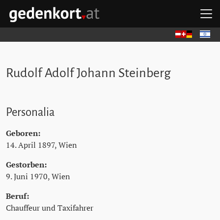
Zum Hauptinhalt springen
Zum Hauptmenü springen
Zu den Quicklinks springen
H
GEDENKORT - STARTSEITE
Deutsch
עברית
Rudolf Adolf Johann Steinberg
Personalia
Geboren:
14. April 1897, Wien
Gestorben:
9. Juni 1970, Wien
Beruf:
Chauffeur und Taxifahrer