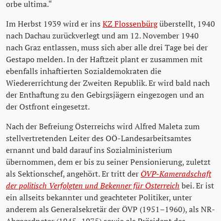
orbe ultima.“
Im Herbst 1939 wird er ins
KZ Flossenbürg
überstellt, 1940
nach Dachau zurückverlegt und am 12. November 1940
nach Graz entlassen, muss sich aber alle drei Tage bei der
Gestapo melden. In der Haftzeit plant er zusammen mit
ebenfalls inhaftierten Sozialdemokraten die
Wiedererrichtung der Zweiten Republik. Er wird bald nach
der Enthaftung zu den Gebirgsjägern eingezogen und an
der Ostfront eingesetzt.
Nach der Befreiung Österreichs wird Alfred Maleta zum
stellvertretenden Leiter des OÖ-Landesarbeitsamtes
ernannt und bald darauf ins Sozialministerium
übernommen, dem er bis zu seiner Pensionierung, zuletzt
als Sektionschef, angehört. Er tritt der
ÖVP-Kameradschaft
der politisch Verfolgten und Bekenner für Österreich
bei. Er ist
ein allseits bekannter und geachteter Politiker, unter
anderem als Generalsekretär der ÖVP (1951–1960), als NR-
Abgeordneter (1945–1975) sowie als Präsident des