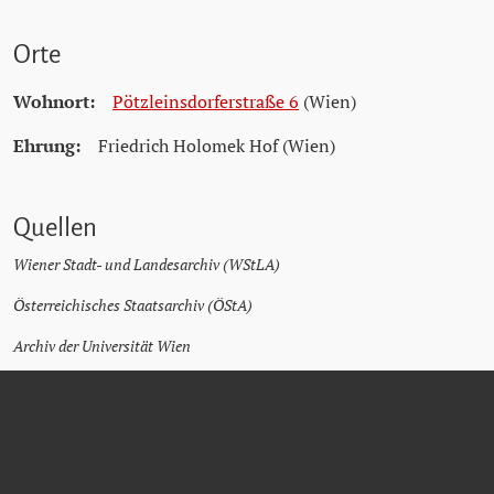
Orte
Wohnort:
Pötzleinsdorferstraße 6
(Wien)
Ehrung:
Friedrich Holomek Hof (Wien)
Quellen
Wiener Stadt- und Landesarchiv (WStLA)
Österreichisches Staatsarchiv (ÖStA)
Archiv der Universität Wien
Wien.Geschichte.Wiki unter
www.geschichtewiki.wien.gv.at/Friedrich_Holomek
Bibliothek der Stadt Wien
Matricula Online