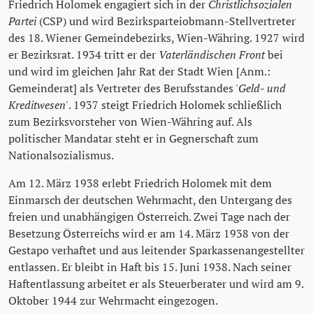
Friedrich Holomek engagiert sich in der
Christlichsozialen
Partei
(CSP) und wird Bezirksparteiobmann-Stellvertreter
des 18. Wiener Gemeindebezirks, Wien-Währing. 1927 wird
er Bezirksrat. 1934 tritt er der
Vaterländischen Front
bei
und wird im gleichen Jahr Rat der Stadt Wien [Anm.:
Gemeinderat] als Vertreter des Berufsstandes '
Geld- und
Kreditwesen'
. 1937 steigt Friedrich Holomek schließlich
zum Bezirksvorsteher von Wien-Währing auf. Als
politischer Mandatar steht er in Gegnerschaft zum
Nationalsozialismus.
Am 12. März 1938 erlebt Friedrich Holomek mit dem
Einmarsch der deutschen Wehrmacht, den Untergang des
freien und unabhängigen Österreich. Zwei Tage nach der
Besetzung Österreichs wird er am 14. März 1938 von der
Gestapo verhaftet und aus leitender Sparkassenangestellter
entlassen. Er bleibt in Haft bis 15. Juni 1938. Nach seiner
Haftentlassung arbeitet er als Steuerberater und wird am 9.
Oktober 1944 zur Wehrmacht eingezogen.