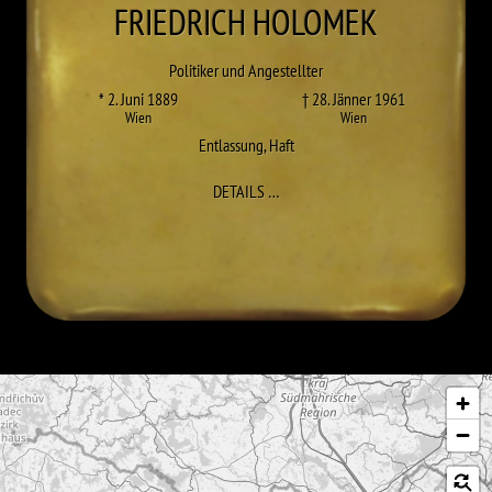
FRIEDRICH
HOLOMEK
Politiker und Angestellter
* 2. Juni 1889
† 28. Jänner 1961
Wien
Wien
Entlassung
,
Haft
ZU FRIEDRICH HOLOMEK
DETAILS
…
Karte überspringen