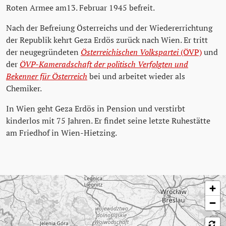
Roten Armee am13. Februar 1945 befreit.
Nach der Befreiung Österreichs und der Wiedererrichtung
der Republik kehrt Geza Erdös zurück nach Wien. Er tritt
der neugegründeten
Österreichischen Volkspartei
(ÖVP)
und
der
ÖVP-Kameradschaft der politisch Verfolgten und
Bekenner für Österreich
bei und arbeitet wieder als
Chemiker.
In Wien geht Geza Erdös in Pension und verstirbt
kinderlos mit 75 Jahren. Er findet seine letzte Ruhestätte
am Friedhof in Wien-Hietzing.
Karte überspringen