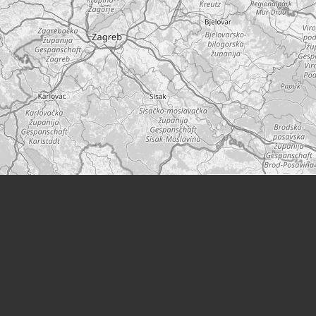
Leaflet
|
©
OpenStreetMap
Orte
Wohnort:
Untere Augartenstraße 28
(Wien)
Quellen