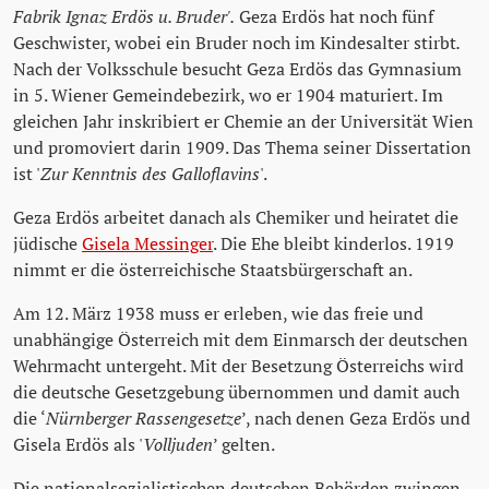
Fabrik Ignaz Erdös u. Bruder'.
Geza Erdös hat noch fünf
Geschwister, wobei ein Bruder noch im Kindesalter stirbt
.
Nach der Volksschule besucht Geza Erdös das Gymnasium
in 5. Wiener Gemeindebezirk, wo er 1904 maturiert. Im
gleichen Jahr inskribiert er Chemie an der Universität Wien
und promoviert darin 1909. Das Thema seiner Dissertation
ist '
Zur Kenntnis des Galloflavins
'.
Geza Erdös arbeitet danach als Chemiker und heiratet die
jüdische
Gisela Messinger
. Die Ehe bleibt kinderlos. 1919
nimmt er die österreichische Staatsbürgerschaft an.
Am 12. März 1938 muss er erleben, wie das freie und
unabhängige Österreich mit dem Einmarsch der deutschen
Wehrmacht untergeht. Mit der Besetzung Österreichs wird
die deutsche Gesetzgebung übernommen und damit auch
die ‘
Nürnberger Rassengesetze
’, nach denen Geza Erdös und
Gisela Erdös als '
Volljuden
’ gelten.
Die nationalsozialistischen deutschen Behörden zwingen