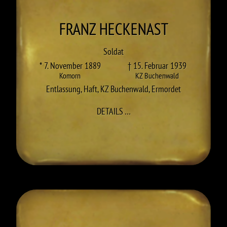
FRANZ
HECKENAST
Soldat
* 7. November 1889
† 15. Februar 1939
Komorn
KZ Buchenwald
Entlassung
,
Haft
,
KZ Buchenwald
,
Ermordet
ZU FRANZ HECKENAST
DETAILS
…