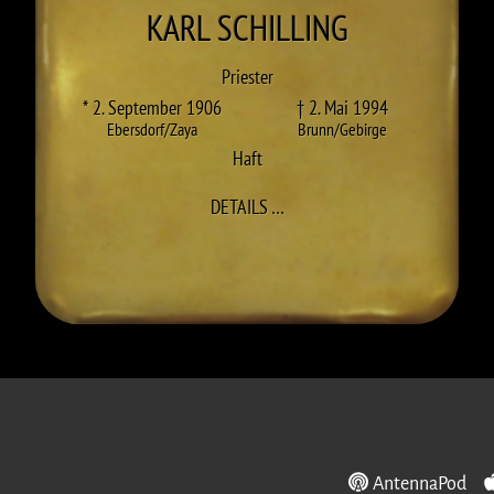
KARL
SCHILLING
Priester
* 2. September 1906
† 2. Mai 1994
Ebersdorf/Zaya
Brunn/Gebirge
Haft
ZU KARL SCHILLING
DETAILS
…
AntennaPod