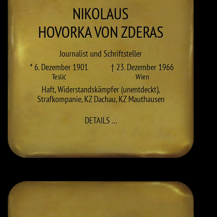
NIKOLAUS
HOVORKA VON ZDERAS
Journalist und Schriftsteller
* 6. Dezember 1901
† 23. Dezember 1966
Teslić
Wien
Haft
,
Widerstandskämpfer (unentdeckt)
,
Strafkompanie
,
KZ Dachau
,
KZ Mauthausen
ZU NIKOLAUS HOVORKA VON Z
DETAILS
…