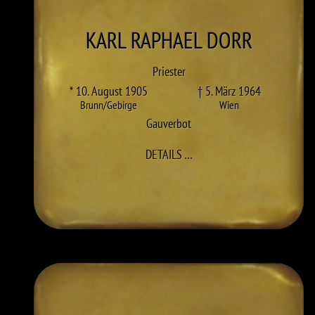
KARL RAPHAEL
DORR
Priester
* 10. August 1905
† 5. März 1964
Brunn/Gebirge
Wien
Gauverbot
ZU KARL RAPHAEL DORR
DETAILS
…