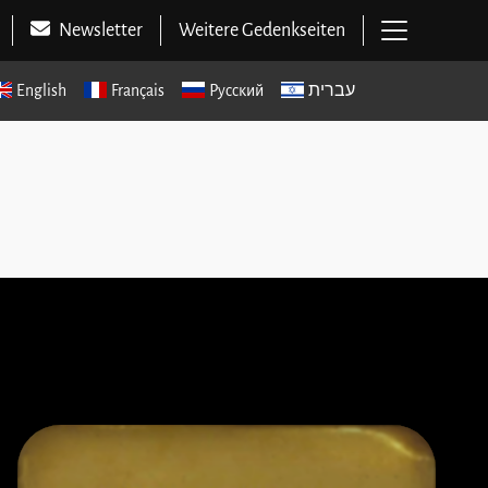
Hauptme
Newsletter
Weitere Gedenkseiten
English
Français
Русский
עברית