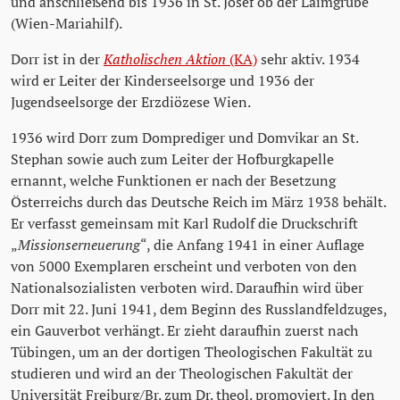
und anschließend bis 1936 in St. Josef ob der Laimgrube
(Wien-Mariahilf).
Dorr ist in der
Katholischen Aktion
(KA)
sehr aktiv. 1934
wird er Leiter der Kinderseelsorge und 1936 der
Jugendseelsorge der Erzdiözese Wien.
1936 wird Dorr zum Domprediger und Domvikar an St.
Stephan sowie auch zum Leiter der Hofburgkapelle
ernannt, welche Funktionen er nach der Besetzung
Österreichs durch das Deutsche Reich im März 1938 behält.
Er verfasst gemeinsam mit Karl Rudolf die Druckschrift
„
Missionserneuerung
“, die Anfang 1941 in einer Auflage
von 5000 Exemplaren erscheint und verboten von den
Nationalsozialisten verboten wird. Daraufhin wird über
Dorr mit 22. Juni 1941, dem Beginn des Russlandfeldzuges,
ein Gauverbot verhängt. Er zieht daraufhin zuerst nach
Tübingen, um an der dortigen Theologischen Fakultät zu
studieren und wird an der Theologischen Fakultät der
Universität Freiburg/Br. zum Dr. theol. promoviert. In den