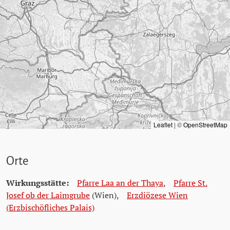
Leaflet
|
©
OpenStreetMap
Orte
Wirkungsstätte:
Pfarre Laa an der Thaya
,
Pfarre St.
Josef ob der Laimgrube
(Wien)
,
Erzdiözese Wien
(Erzbischöfliches Palais)