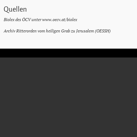
Quellen
Biolex des ÖCV unter www.oecv.at/biolex
Archiv Ritterorden vom heiligen Grab zu Jerusalem (OESSH)
KARL RAPHAEL
DORR
Priester
* 10. August 1905
† 5. März 1964
Brunn/Gebirge
Wien