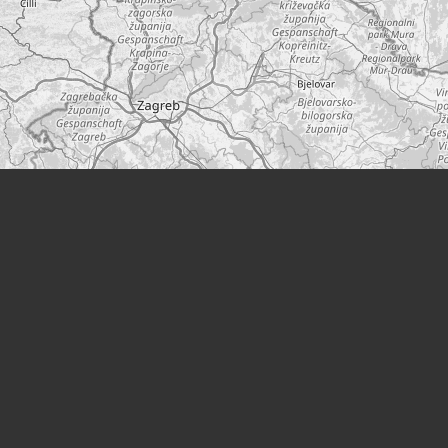
Leaflet
|
©
OpenStreetMap
Orte