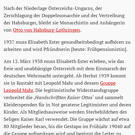
Nach der Niederlage Österreichs-Ungarns, der
Zerschlagung der Doppelmonarchie und der Vertreibung
der Habsburger, bleibt sie Monarchistin und Anhängerin
von
Otto von Habsburg-Lothringen
.
1937 muss Elisabeth Ester gesundheitsbedingt aufhören zu
arbeiten und wird Pfründnerin [heute: Frühpensionistin].
Am 12. März 1938 muss Elisabeth Ester erleben, wie das
freie und unabhängige Österreich mit dem Einmarsch der
deutschen Wehrmacht untergeht. Ab Herbst 1939 kommt
sie in Kontakt mit Leopold Mahr und dessen
Gruppe
Leopold Mahr
. Die legitimistische Widerstandsgruppe
verbreitet die ‚
Handschriftten Kaiser Ottos
‘ und sammelt
Kleiderspenden für in Not geratene Legitimisten und deren
Kinder. Als Mitgliedsausweise werden Sterbebildchen des
Seligen Kaiser Karl verwendet. Die Gruppe wächst auf etwa
80 Mitglieder heran, bis die Gestapo im Frühjahr 19040 auf
die Gruppe aufmerksam wird und beginnt die Leiter zu