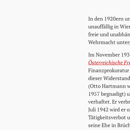
In den 1920ern un
unauffällig in Wi
freie und unabhä
Wehrmacht unter
Im November 1939 
Österreichische F
Finanzprokuratu
dieser Widerstan
(Otto Hartmann wi
1957 begnadigt) u
verhaftet. Er ver
Juli 1942 wird er 
Tätigkeitsverbot 
seine Ehe in Brüch