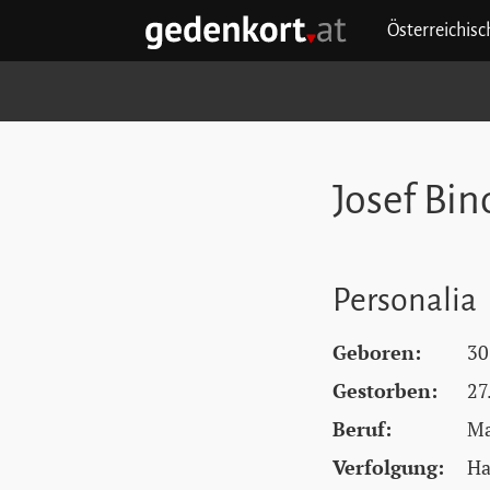
Zum Hauptinhalt springen
Zum Hauptmenü springen
Zu den Quicklinks springen
Österreichis
GEDENKORT - STARTSEITE
Josef Bin
Personalia
Geboren:
30
Gestorben:
27
Beruf:
Ma
Verfolgung:
Ha