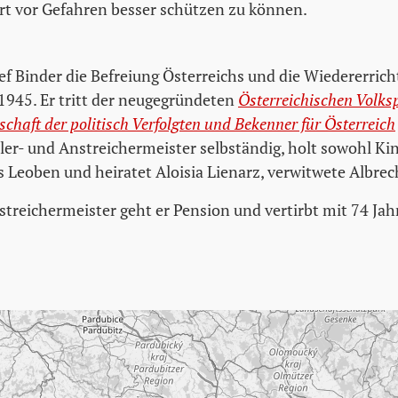
rt vor Gefahren besser schützen zu können.
sef Binder die Befreiung Österreichs und die Wiedererric
 1945. Er tritt der neugegründeten
Österreichischen Volks
aft der politisch Verfolgten und Bekenner für Österreich
ler- und Anstreichermeister selbständig, holt sowohl Kin
s Leoben und heiratet Aloisia Lienarz, verwitwete Albrec
streichermeister geht er Pension und vertirbt mit 74 Jah