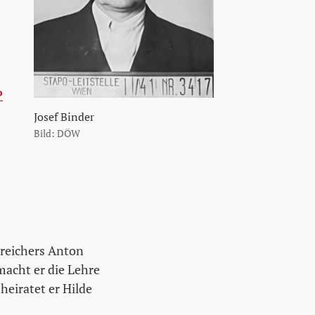
P
Josef Binder
Bild: DÖW
treichers Anton
macht er die Lehre
eiratet er Hilde