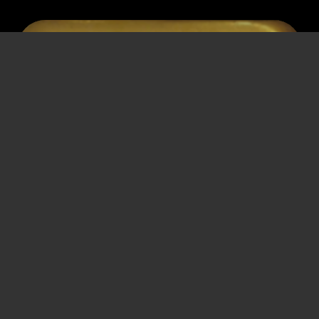
JOSEF
BINDER
Maler- und Anstreichermeister
* 30. April 1893
† 27. Juni 1967
Korneuburg
Korneuburg
Tätigkeitsverbot
,
Haft