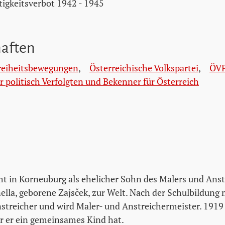
tigkeitsverbot 1942 - 1945
haften
Freiheitsbewegungen
,
Österreichische Volkspartei
,
ÖV
 politisch Verfolgten und Bekenner für Österreich
t in Korneuburg als ehelicher Sohn des Malers und Ans
ella, geborene Zajsček, zur Welt. Nach der Schulbildung 
treicher und wird Maler- und Anstreichermeister. 1919 h
r er ein gemeinsames Kind hat.