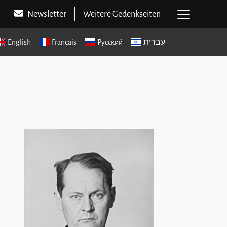
Hauptme
Newsletter
Weitere Gedenkseiten
English
Français
Русский
עברית