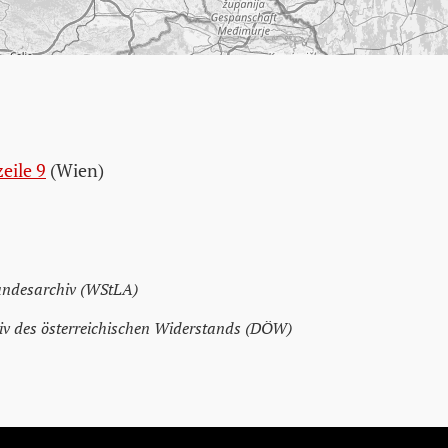
eile 9
(Wien)
andesarchiv (WStLA)
v des österreichischen Widerstands (DÖW)