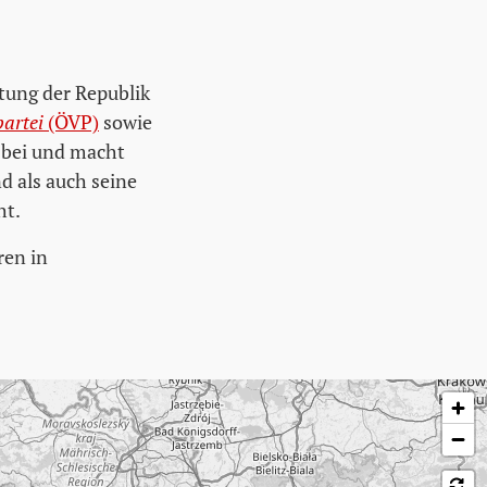
htung der Republik
partei
(ÖVP)
sowie
bei und macht
d als auch seine
ht.
ren in