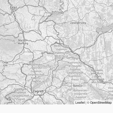
Leaflet
|
©
OpenStreetMap