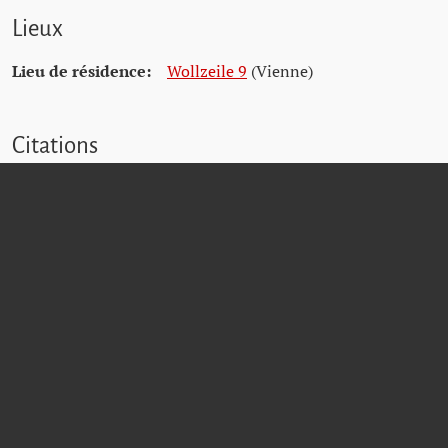
Lieux
Lieu de résidence:
Wollzeile 9
(Vienne)
Citations
Wiener Stadt- und Landesarchiv (WStLA)
Dokumentationsarchiv des österreichischen Widerstands (DÖW)
Matricula Online