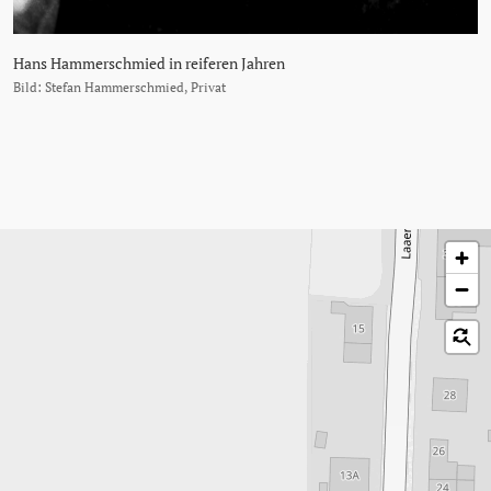
Hans Hammerschmied in reiferen Jahren
Bild: Stefan Hammerschmied, Privat
Karte überspringen