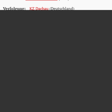
Verfolgung:
KZ Dachau
(Deutschland)
Quellen
Wiener Stadt- und Landesarchiv (WStLA)
Österreichisches Staatsarchiv (ÖStA)
Arolsen Archives
Rathkolb, Oliver/Venus, Theodor (2013):Reichsbankanstalten 1938 -
1945 am Beispiel der Reichsbankhauptstelle Wien (Wien)
Matricula Online
Friedhöfe Wien - Verstorbenensuche