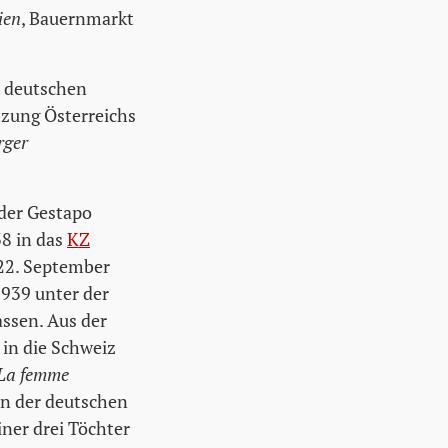
ien
, Bauernmarkt
r deutschen
tzung Österreichs
rger
 der Gestapo
38 in das
KZ
 22. September
1939 unter der
assen. Aus der
in die Schweiz
La femme
n der deutschen
iner drei Töchter