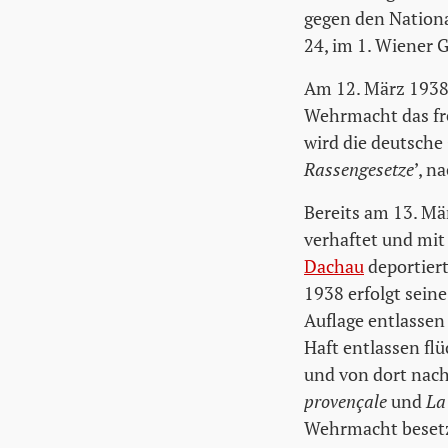
gegen den Nationa
24, im 1. Wiener 
Am 12. März 1938
Wehrmacht das fre
wird die deutsch
Rassengesetze
’, n
Bereits am 13. Mä
verhaftet und mit
Dachau
deportiert
1938 erfolgt seine
Auflage entlassen 
Haft entlassen fl
und von dort nach
provençale
und
La
Wehrmacht besetzt