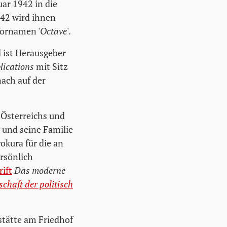
ar 1942 in die
42 wird ihnen
 Vornamen '
Octave
'.
 ist Herausgeber
lications
mit Sitz
ach auf der
 Österreichs und
r und seine Familie
okura für die an
rsönlich
ift
Das moderne
haft der politisch
stätte am Friedhof