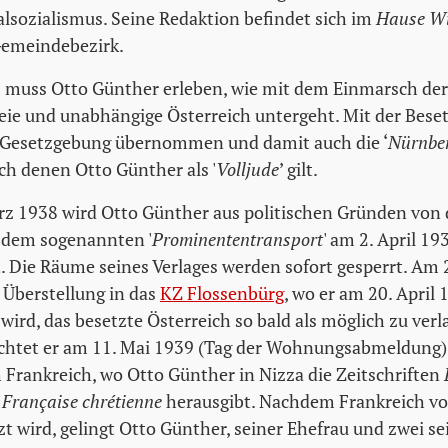
lsozialismus. Seine Redaktion befindet sich im
Hause W
Gemeindebezirk.
 muss Otto Günther erleben, wie mit dem Einmarsch de
ie und unabhängige Österreich untergeht. Mit der Bese
e Gesetzgebung übernommen und damit auch die ‘
Nürnbe
ach denen Otto Günther als '
Volljude
’ gilt.
rz 1938 wird Otto Günther aus politischen Gründen von
 dem sogenannten '
Prominententransport
' am 2. April 19
. Die Räume seines Verlages werden sofort gesperrt. Am
 Überstellung in das
KZ Flossenbürg
, wo er am 20. April 
wird, das besetzte Österreich so bald als möglich zu verl
üchtet er am 11. Mai 1939 (Tag der Wohnungsabmeldung) 
 Frankreich, wo Otto Günther in Nizza die Zeitschriften
 Française chrétienne
herausgibt. Nachdem Frankreich vo
 wird, gelingt Otto Günther, seiner Ehefrau und zwei se