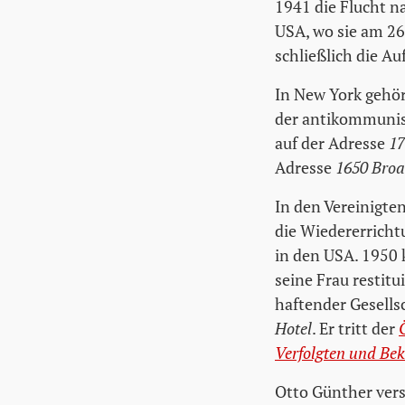
1941 die Flucht n
USA, wo sie am 2
schließlich die Au
In New York gehö
der antikommunis
auf der Adresse
17
Adresse
1650 Bro
In den Vereinigte
die Wiedererrichtu
in den USA. 1950 
seine Frau restit
haftender Gesells
Hotel
. Er tritt der
Verfolgten und Bek
Otto Günther vers