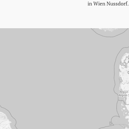
in Wien Nussdorf.
Karte überspringen