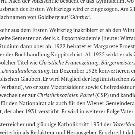
rn. Nach der Volksschule besucht er das Gymnasium, wo
usbruch des Ersten Weltkriegs wird er eingezogen. Am 2
Nachnamen von Goldberg auf '
Günther
'.
ehr aus dem Ersten Weltkrieg inskribiert er ab den Win
weite Semester an der k.k. Exportakademie [heute: Wirts
 Studium dann aber ab. 1922 heiratet er Margarete Ernest
er der Buchhandlung Kuppitsch ist. Ab 1925 wirkt er als 
olcher Titel wie
Christliche Frauenzeitung
.
Bürgermeister
d
Donauländerzeitung
. Im Dezember 1926 konvertieren e
lischen Glauben. Er wird Mitglied der legitimistischen
K
-Verband), wo er zum Vizepräsident sowie Chefredakteur
 wechselt er zur
Christlichsozialen Partei
(CSP) und kandidi
l für den Nationalrat als auch für den Wiener Gemeinde
, der aber 1931 verstirbt. Er wird in weiterer Folge Vater
terreicher und gläubige Katholik tritt 1934 der
Vaterländ
 weiterhin als Redakteur und Herausgeber. Er schreibt da