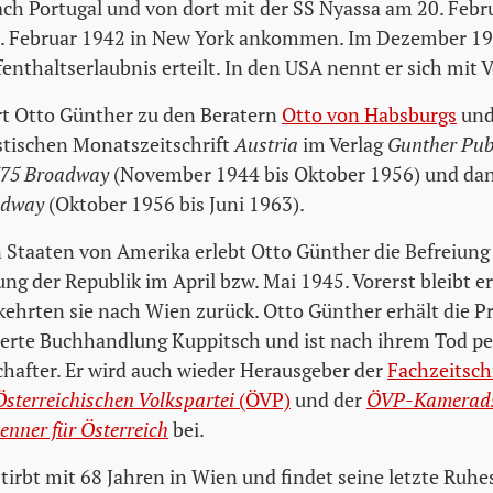
ach Portugal und von dort mit der SS Nyassa am 20. Febru
6. Februar 1942 in New York ankommen. Im Dezember 19
fenthaltserlaubnis erteilt. In den USA nennt er sich mit
rt Otto Günther zu den Beratern
Otto von Habsburgs
und
tischen Monatszeitschrift
Austria
im Verlag
Gunther Pub
75 Broadway
(November 1944 bis Oktober 1956) und dan
adway
(Oktober 1956 bis Juni 1963).
n Staaten von Amerika erlebt Otto Günther die Befreiung
ng der Republik im April bzw. Mai 1945. Vorerst bleibt e
kehrten sie nach Wien zurück. Otto Günther erhält die Pr
uierte Buchhandlung Kuppitsch und ist nach ihrem Tod pe
chafter. Er wird auch wieder Herausgeber der
Fachzeitschr
Österreichischen Volkspartei
(ÖVP)
und der
ÖVP-Kameradsc
enner für Österreich
bei.
tirbt mit 68 Jahren in Wien und findet seine letzte Ruhe