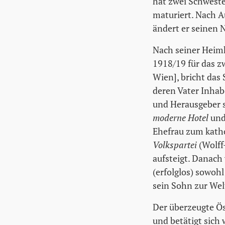
hat zwei Schweste
maturiert. Nach A
ändert er seinen 
Nach seiner Heimk
1918/19 für das z
Wien], bricht das
deren Vater Inhab
und Herausgeber s
moderne Hotel
un
Ehefrau zum katho
Volkspartei
(Wolff
aufsteigt. Danach
(erfolglos) sowoh
sein Sohn zur Welt
Der überzeugte Ös
und betätigt sich