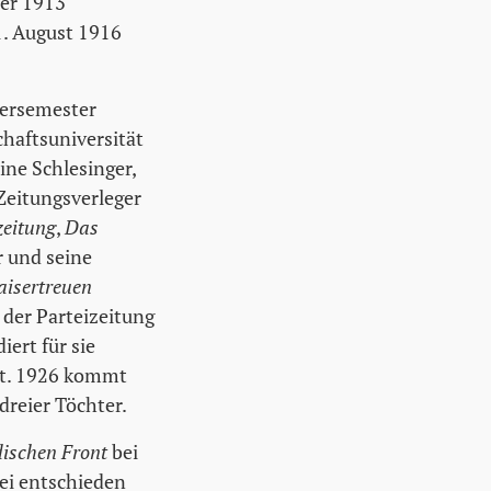
 er 1913
1. August 1916
tersemester
chaftsuniversität
ine Schlesinger,
Zeitungsverleger
zeitung
,
Das
r und seine
aisertreuen
 der Parteizeitung
ert für sie
rat. 1926 kommt
 dreier Töchter.
ischen Front
bei
bei entschieden