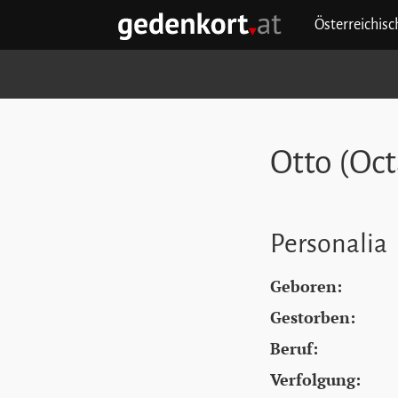
Zum Hauptinhalt springen
Zum Hauptmenü springen
Zu den Quicklinks springen
Österreichis
GEDENKORT - STARTSEITE
Otto (Oct
Personalia
Geboren:
Gestorben:
Beruf:
Verfolgung: