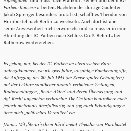
Alpengauen’
und muss nach Frankfurt zeihen und beim
IG-
Farben-Konzern
arbeiten. Nachdem der dortige Gauleiter
Jakob Sprenger besonders brutal ist, schafft es Theodor von
Hornbostel nach Berlin zu wechseln. Auch dort ist aber
seine Anwesenheit nicht erwünscht und so muss er in eine
Abteilung der IG-Farben nach Schloss Groß-Behnitz bei
Rathenow weiterziehen.
Es gelang mir, bei der IG-Farben im literarischen Büro
unterzukommen, wo ich zwei Jahre, unzählige Bombenangriffe,
die Aufregung des 20. Juli 1944 (im Kreise später Gehängter!)
mit der Lektüre sämtlicher damals verbotener Zeitungen,
Radiosendungen, ‚Beute-Akten‘ und deren Übersetzung und
dgl. Recht angenehm verbrachte. Die Gestapo kontrolliere mich
jedoch mehrmals überfallsartig und zog auch Erkundigungen
über mich ‚politisches Verhalten‘ ein.
[Anm.: Mit ‚literarischem Büro‘ meint Theodor von Hornbostel