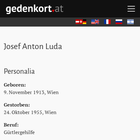
Zum Hauptinhalt springen
Zum Hauptmenü springen
Zu den Quicklinks springen
H
GEDENKORT - STARTSEITE
Deutsch
English
Français
Русский
עברית
Josef Anton Luda
Personalia
Geboren:
9. November 1913, Wien
Gestorben:
24. Oktober 1955, Wien
Beruf:
Gürtlergehilfe