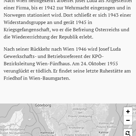
Nach Wien heimgekehrt arbeitet Josef Luda als Angestellter
einer Firma, bis er 1942 zur Wehrmacht eingezogen und in
Norwegen stationiert wird. Dort schließt er sich 1943 einer
Widerstandsgruppe an und gerät 1945 in
Kriegsgefangenschaft, wo er die Befreiung Österreichs und
die Wiedererrichtung der Republik erlebt.
Nach seiner Rückkehr nach Wien 1946 wird Josef Luda
Gewerkschafts- und Betriebsreferent der KPÖ-
Bezirksleitung Wien-Fünfhaus. Am 24. Oktober 1955
verunglückt er tödlich. Er findet seine letzte Ruhestätte am
Friedhof in Wien-Baumgarten.
Karte überspringen