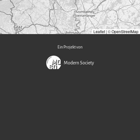
Leaflet
|
©
OpenStreetMap
Ein Projekt von
Modern Society
Newsletter
Podcast
YouTube
AntennaPod
Apple Podcast
Spotify
YouTube Music
In Kooperation mit