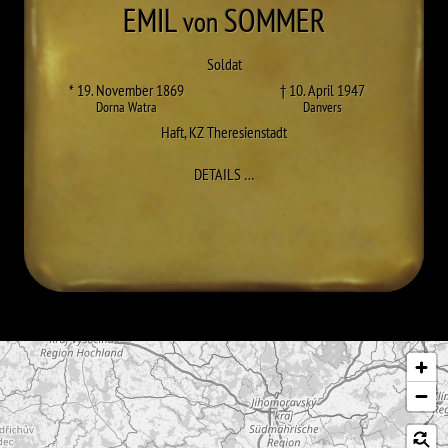
EMIL
SOMMER
von
Soldat
* 19. November 1869
† 10. April 1947
Dorna Watra
Danvers
Haft
,
KZ Theresienstadt
ZU EMIL SOMMER
DETAILS
…
Karte überspringen