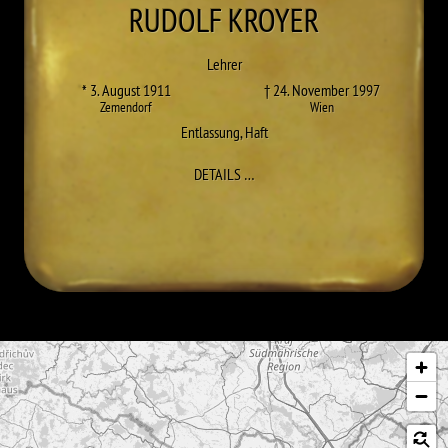
RUDOLF
KROYER
Lehrer
* 3. August 1911
† 24. November 1997
Zemendorf
Wien
Entlassung
,
Haft
ZU RUDOLF KROYER
DETAILS
…
Karte überspringen