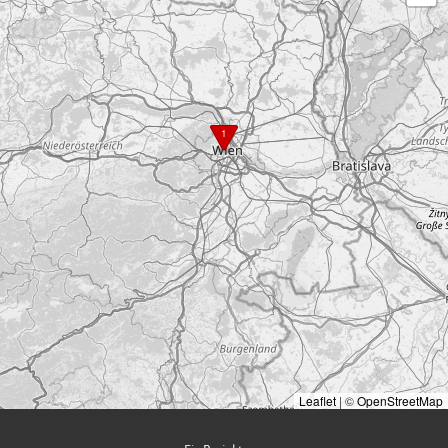
1
Leaflet
|
©
OpenStreetMap