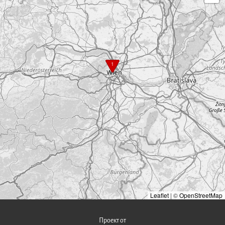
1
Leaflet
|
©
OpenStreetMap
Проект от