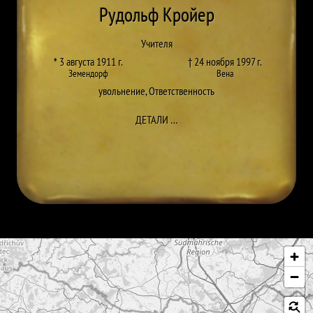
Рудольф Кройер
Учителя
* 3 августа 1911 г.
† 24 ноября 1997 г.
Земендорф
Вена
увольнение
,
Ответственность
ДО RUDOLF KROYER
ДЕТАЛИ
…
Пропустить карту