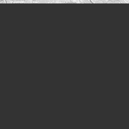
Leaflet
|
©
OpenStreetMap
Orte
Wohnort:
Rauscherstraße 27
(Wien)
Quellen
Wiener Stadt- und Landesarchiv (WStLA)
Matricula Online