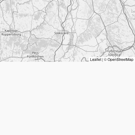
Leaflet
|
©
OpenStreetMap