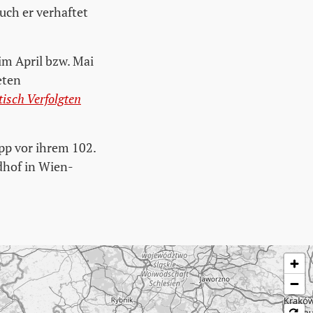
uch er verhaftet
im April bzw. Mai
eten
isch Verfolgten
pp vor ihrem 102.
dhof in Wien-