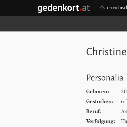
Zum Hauptinhalt springen
Zum Hauptmenü springen
Zu den Quicklinks springen
Österreichis
GEDENKORT - STARTSEITE
Christine
Personalia
Geboren:
20
Gestorben:
6.
Beruf:
An
Verfolgung:
Ha