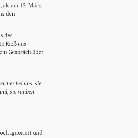
, als am 12. März
hs den
us des
te Rieß aus
ein Gespräch über
icher bei uns, sie
ind, sie rauben
doch ignoriert und