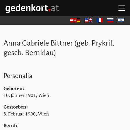
Zum Hauptinhalt springen
Zum Hauptmenü springen
Zu den Quicklinks springen
H
GEDENKORT - STARTSEITE
Deutsch
English
Français
Русский
עברית
Anna Gabriele Bittner (geb. Prykril,
gesch. Bernklau)
Personalia
Geboren:
10. Jänner 1901, Wien
Gestorben:
8. Februar 1990, Wien
Beruf: