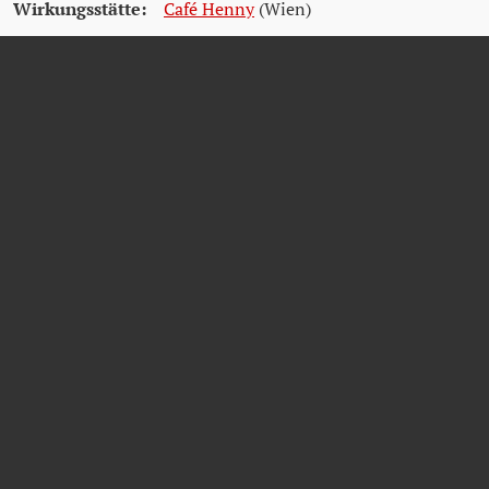
Wirkungsstätte:
Café Henny
(Wien)
Quellen
Wiener Stadt- und Landesarchiv (WStLA)
Matricula Online
Friedhöfe Wien - Verstorbenensuche
ANNA
BITTNER