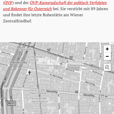
(ÖVP)
und der
ÖVP-Kameradschaft der politisch Verfolgten
und Bekenner für Österreich
bei. Sie verstirbt mit 89 Jahren
und findet ihre letzte Ruhestätte am Wiener
Zentralfriedhof.
Karte überspringen