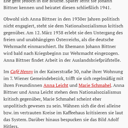
Ehe geht jedoch in die Brüche. Später lernt sie Johann
Bittner kennen und heiratet diesen schließlich 1941.
Obwohl sich Anna Bittner in den 1930er Jahren politisch
nicht engagiert, steht sie dem Nationalsozialismus kritisch
gegenüber. Am 12. März 1938 erlebt sie den Untergang des
freien und unabhängigen Österreichs, als die deutsche
Wehrmacht einmarschiert. Ihr Ehemann Johann Bittner
wird bald nach Kriegsbeginn zur Wehrmacht eingezogen.
Anna Bittner findet Arbeit in der Auslandsbriefprüfstelle.
Im
Café Henny
in der Kaiserstraße 30, nahe ihrer Wohnung
im 7. Wiener Gemeindebezirk, trifft sie sich regelmäßig mit
ihren Freundinnen
Anna Leicht
und
Marie Schmahel
. Anna
Bittner und Anna Leicht stehen dem Nationalsozialismus
kritisch gegenüber, Marie Schmahel scheint eher
unpolitisch gewesen zu sein. Wähnen sich die drei alleine
bzw. im vertrauten Kreise im Kaffeehaus kritisieren sie laut
das System. Darüber hinaus bespucken sie das Bild Adolf
Hitlers.