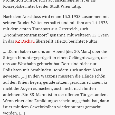
Promotion zum Dr. iuris ab, anschließend ist er als
Konzeptsbeamter bei der Stadt Wien tätig.
Nach dem Anschluss wird er am 13.3.1938 zusammen mit
seinem Bruder Walter verhaftet und mit ihm am 1.4.1938
mit dem ersten Transport aus Österreich, auch
„Prominententransport“ genannt, mit weiteren 15 CVern
in das
KZ Dachau
überstellt. Hierzu berichtet Pultar:
„…Dann haben sie uns am Abend [des 30. März] über die
Stiegen hinuntergeprügelt in einen Gefängniswagen, der
uns zur Westbahn gebracht hat. Dort sind nicht nur
Polizisten mit Armbinden, sondern auch andere Nazi
gewesen. […] In den Waggons mussten die Hände schön
auf den Knien liegen, gerade sitzen, geradaus schauen, ja
nicht die Augen zumachen, auch nicht nach hinten
anlehnen. Ein SS-Mann ist in der offenen Tür gestanden.
Wenn einer eine Ermüdungserscheinung gehabt hat, dann
ist er mit dem Gewehrkolben wieder munter gemacht
worden. […]