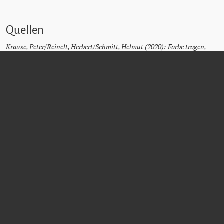
Quellen
Krause, Peter/Reinelt, Herbert/Schmitt, Helmut (2020): Farbe tragen,
Farbe bekennen. Katholische Korporierte in Widerstand und Verfolgung.
Teil 2. Kuhl, Manfred (ÖVfStG, Wien) S. 264/265.
ERICH
PULTAR
Sektionschef im Landwirtschaftsministerium