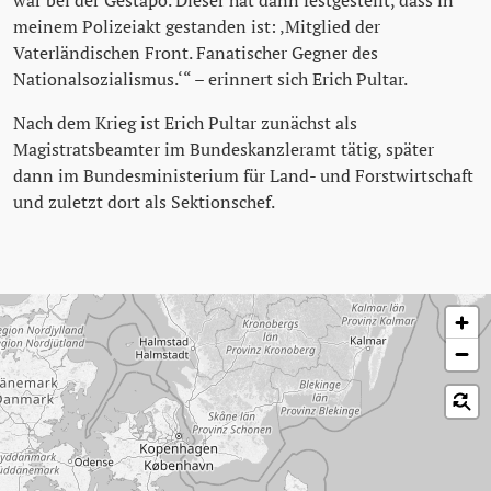
war bei der Gestapo. Dieser hat dann festgestellt, dass in
meinem Polizeiakt gestanden ist: ‚Mitglied der
Vaterländischen Front. Fanatischer Gegner des
Nationalsozialismus.‘“ – erinnert sich Erich Pultar.
Nach dem Krieg ist Erich Pultar zunächst als
Magistratsbeamter im Bundeskanzleramt tätig, später
dann im Bundesministerium für Land- und Forstwirtschaft
und zuletzt dort als Sektionschef.
Karte überspringen